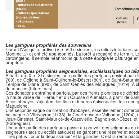
Les garrigues propriétés des souverains
Durant l'Antiquité tardive (V e -VIII e siècles), les reliefs intérieu
Montmel...) et ont été abandonnés. La forêt a regagné du terrain. L
carolingiens. Il semble néanmoins qu'à cette époque le pâturage en g
propriété.
Les garrigues propriétés seigneuriales, ecclésiastiques ou laï
À partir du IX e -XI e siècles, une partie des garrigues devient par 
780), de Gellone à Saint-Guilhem-le-Désert (804), de Saint-Saturni
Temple de Diane (990), de Saint-Geniès-des-Mourgues (1019). À cha
de manses (futurs mas).
Ces donations entraînent parfois, par des fronts pionniers de défric
la haute vallée de l'Hérault et du Causse d'Aumelas, à partir de Sai
À ces abbayes s’ajoutent les fiefs et tenures épiscopales, telle un
Maguelone.
Une seconde vague de création d'abbayes, essentiellement cistercie
Valmagne à Villeveyrac (1138), la Chartreuse de Valbonne (1204), e
Jean-Ginestet, Saint-Maurice-de-Cazevieille, Bagnols-sur-Cèze), et
(Fabrègues).
Une autre partie des garrigues passe au pouvoir des seigneurs ou d
seigneurs (laïcs ou ecclésiastiques) se gardent une réserve et acc
– les patus : pour la dépaissance* et la glandée. C’est la rente pasto