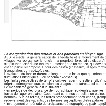
La réorganisation des terroirs et des parcelles au Moyen Âge.
Au XI e siècle, la généralisation de la féodalité et le mouvement d
villages, va réorganiser le foncier : la propriété libre, l'alleu disp
simple tenancier d'une tenure au mesnager d'un manse, qui deviendra
est en partie recomposé autour des castra (châteaux, villages fortifi
triangulaires ou trapézoïdales.
L'évolution du foncier durant la longue trame historique qui mène de
fluctuations historiques (voir schéma ci-dessous).
Les limites respectives de terroirs cultivés (ager), forestiers (silva)
déprise démographique, et selon les usages prioritaires à tel ou te
Le mécanisme général est le suivant :
• en période de décroissance démographique (épidémies, guerres, “pet
terres de l'ager en plaine. Cependant certaines parcelles en plaine,
hermes). Sur les reliefs, les terres précédemment défrichées, (romp
redeviennent des vacants, des hermes susceptibles d'être pâturés (le
• inversement en période de croissance démographique (paix, amélio