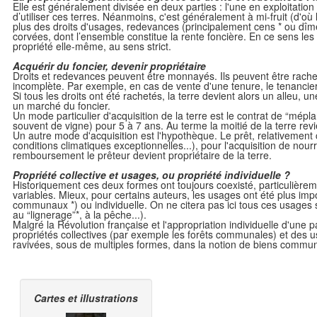
Elle est généralement divisée en deux parties : l'une en exploitation 
d’utiliser ces terres. Néanmoins, c'est généralement à mi-fruit (d'o
plus des droits d'usages, redevances (principalement cens * ou dîmes)
corvées, dont l’ensemble constitue la rente foncière. En ce sens les 
propriété elle-même, au sens strict.
Acquérir du foncier, devenir propriétaire
Droits et redevances peuvent être monnayés. Ils peuvent être rachetés
incomplète. Par exemple, en cas de vente d'une tenure, le tenancier
Si tous les droits ont été rachetés, la terre devient alors un alleu, u
un marché du foncier.
Un mode particulier d'acquisition de la terre est le contrat de “mépla
souvent de vigne) pour 5 à 7 ans. Au terme la moitié de la terre rev
Un autre mode d'acquisition est l'hypothèque. Le prêt, relativement c
conditions climatiques exceptionnelles...), pour l'acquisition de nour
remboursement le prêteur devient propriétaire de la terre.
Propriété collective et usages, ou propriété individuelle ?
Historiquement ces deux formes ont toujours coexisté, particulièreme
variables. Mieux, pour certains auteurs, les usages ont été plus impo
communaux *) ou individuelle. On ne citera pas ici tous ces usages s
au “lignerage”*, à la pêche...).
Malgré la Révolution française et l'appropriation individuelle d'une
propriétés collectives (par exemple les forêts communales) et des u
ravivées, sous de multiples formes, dans la notion de biens commu
Cartes et illustrations