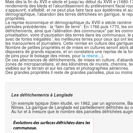
Mais dès la fin du XVII e siècle et jusqu'au début du XVIII e (1680-
rendements des bleds et l'alourdissement du prélèvement fiscal royal
s'appauvrit, s'affaiblit, et ne peut plus faire face aux épidémies et au
démographique, l'abandon des terres défrichées en garrigue, le repl
propriétés.
La reprise économique et démographique du XVIII e siècle ramène 
périodes précédentes : la “faim de terre”. En 1766 puis 1770, les 
défrichements, ainsi que l’aliénation des communaux* par les com
privatisation, voire d'usurpation des terres dans les communaux, le
avec de fortes inégalités : les meilleures terres pour ceux qui ont l
les manouvriers et journaliers. Cette remise en culture des garrigue
Nombre de petites propriétés et de mises en cultures seront alors 
disposera de grands espaces, et on constatera une reprise de la forê
de pins pour le boisage des mines, pour
la résine
...).
De ces alternances de défrichements, de mises en culture, d'abandon,
zones de microparcellaire, et des kilomètres de murets, chemins, ter
visibles sur le terrain et sur les cartes et photographies aériennes.
Des grandes propriétés il reste de grandes parcelles, plus ou moins
Les défrichements à Langlade
Un exemple typique (bien étudié, en 1962, par un agronome, Barr
Nîmes. La garrigue de Langlade est partiellement défrichée au c
Au fur et à mesure que le nombre des parcelles défrichées augmen