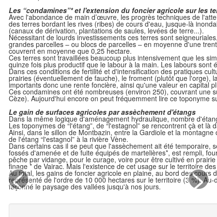
Les “condamines”* et l'extension du foncier agricole sur les ter
Avec l'abondance de main d’œuvre, les progrès techniques de l'attela
des terres bordant les rives (ribes) de cours d'eau, jusque-là in
(canaux de dérivation, plantations de saules, levées de terre...).
Nécessitant de lourds investissements ces terres sont seigneuriales, 
grandes parcelles – ou blocs de parcelles – en moyenne d'une trentai
couvrent en moyenne que 0,25 hectare.
Ces terres sont travaillées beaucoup plus intensivement que les simp
quinze fois plus productif que le labour à la main. Les labours son
Dans ces conditions de fertilité et d'intensification des pratiques cul
prairies (éventuellement de fauche), le froment (plutôt que l'orge), 
importants donc une rente foncière, ainsi qu'une valeur en capital p
Ces condamines ont été nombreuses (environ 250), couvrant une surf
Cèze). Aujourd'hui encore on peut fréquemment lire ce toponyme sur
Le gain de surfaces agricoles par assèchement d'étangs
Dans la même logique d'aménagement hydraulique, nombre d'étangs
Les toponymes de “l'étang”, de “l'estagnol” se rencontrent çà et là
Ainsi, dans le sillon de Montbazin, entre la Gardiole et la montag
de l'étang “l'estagnol” à la rivière Vène.
Dans certains cas il se peut que l'assèchement ait été temporaire, 
fossés d'amenée et de fuite équipés de martelières*, est rempli, fou
pêche par vidange, pour le curage, voire pour être cultivé en prairie 
<
>
finage * de Vairac. Mais l'existence de cet usage sur le territoire 
Au total, les gains de foncier agricole en plaine, au bord des cours
représenté de l'ordre de 10 000 hectares sur le territoire (3 %). Au
façonné le paysage des vallées jusqu'à nos jours.