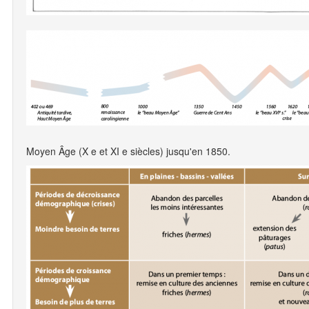
Moyen Âge (X e et XI e siècles) jusqu'en 1850.