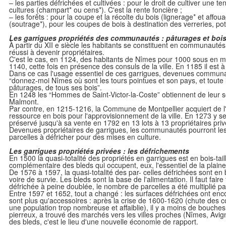
– les parties défrichées et cultivées : pour le droit de cultiver une te
cultures (champart* ou cens*). C'est la rente foncière ;
– les forêts : pour la coupe et la récolte du bois (lignerage* et af
(soutrage*), pour les coupes de bois à destination des verreries, poteri
Les garrigues propriétés des communautés : pâturages et boi
À partir du XII e siècle les habitants se constituent en communautés 
réussi à devenir propriétaires.
C'est le cas, en 1124, des habitants de Nîmes pour 1000 sous en mo
1140, cette fois en présence des consuls de la ville. En 1185 il es
Dans ce cas l'usage essentiel de ces garrigues, devenues communaut
“donnez-moi Nîmes où sont les tours pointues et son pays, et toute 
pâturages, de tous ses bois”.
En 1248 les “Hommes de Saint-Victor-la-Coste” obtiennent de leur s
Malmont.
Par contre, en 1215-1216, la Commune de Montpellier acquiert de l
ressource en bois pour l'approvisionnement de la ville. En 1273 y s
préservé jusqu'à sa vente en 1792 en 13 lots à 13 propriétaires priv
Devenues propriétaires de garrigues, les communautés pourront les
parcelles à défricher pour des mises en culture.
Les garrigues propriétés privées : les défrichements
En 1500 la quasi-totalité des propriétés en garrigues est en bois-ta
complémentaire des bleds qui occupent, eux, l'essentiel de la plaine
De 1576 à 1597, la quasi-totalité des par- celles défrichées sont en
voire de survie. Les bleds sont la base de l'alimentation. Il faut fa
défrichée à peine doublée, le nombre de parcelles a été multiplié par
Entre 1597 et 1652, tout a changé : les surfaces défrichées ont encor
sont plus qu'accessoires : après la crise de 1600-1620 (chute des 
une population trop nombreuse et affaiblie), il y a moins de bouches à
pierreux, a trouvé des marchés vers les villes proches (Nîmes, Avigno
des bleds, c'est le lieu d'une nouvelle économie de rapport.