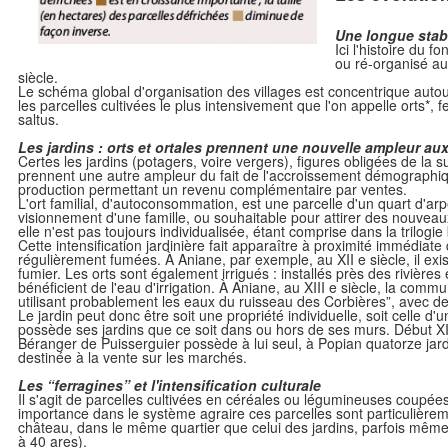
Une longue stabi
Ici l'histoire du 
ou ré-organisé au
siècle.
Le schéma global d'organisation des villages est concentrique auto
les parcelles cultivées le plus intensivement que l'on appelle orts*,
saltus.
Les jardins : orts et ortales prennent une nouvelle ampleur aux X
Certes les jardins (potagers, voire vergers), figures obligées de la su
prennent une autre ampleur du fait de l'accroissement démographi
production permettant un revenu complémentaire par ventes.
L'ort familial, d'autoconsommation, est une parcelle d'un quart d'ar
visionnement d'une famille, ou souhaitable pour attirer des nouveaux
elle n'est pas toujours individualisée, étant comprise dans la trilogie 
Cette intensification jardinière fait apparaître à proximité immédiat
régulièrement fumées. À Aniane, par exemple, au XII e siècle, il exis
fumier. Les orts sont également irrigués : installés près des rivières 
bénéficient de l'eau d'irrigation. À Aniane, au XIII e siècle, la comm
utilisant probablement les eaux du ruisseau des Corbières”, avec d
Le jardin peut donc être soit une propriété individuelle, soit cell
possède ses jardins que ce soit dans ou hors de ses murs. Début XI
Béranger de Puisserguier possède à lui seul, à Popian quatorze jardi
destinée à la vente sur les marchés.
Les “ferragines” et l'intensification culturale
Il s'agit de parcelles cultivées en céréales ou légumineuses coupées
importance dans le système agraire ces parcelles sont particulièreme
château, dans le même quartier que celui des jardins, parfois même c
à 40 ares).