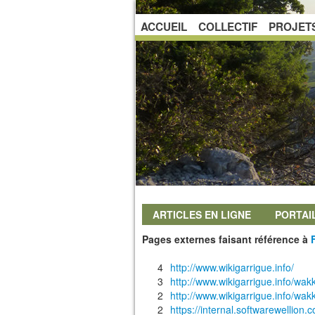
ACCUEIL
COLLECTIF
PROJET
ARTICLES EN LIGNE
PORTAI
Pages externes faisant référence à
4
http://www.wikigarrigue.info/
3
http://www.wikigarrigue.info/wa
2
http://www.wikigarrigue.info/w
2
https://internal.softwarewellion