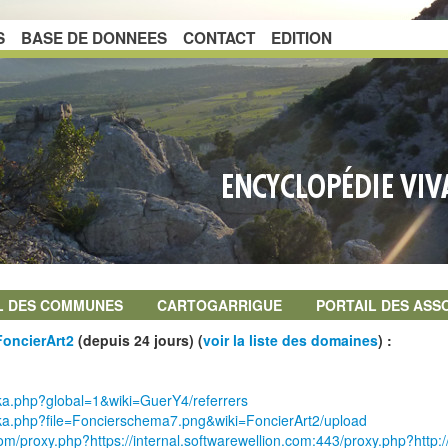
S
BASE DE DONNEES
CONTACT
EDITION
L DES COMMUNES
CARTOGARRIGUE
PORTAIL DES ASS
FoncierArt2
(depuis 24 jours) (
voir la liste des domaines
) :
kka.php?global=1&wiki=GuerY4/referrers
akka.php?file=Foncierschema7.png&wiki=FoncierArt2/upload
.com/proxy.php?https://internal.softwarewellion.com:443/proxy.php?http