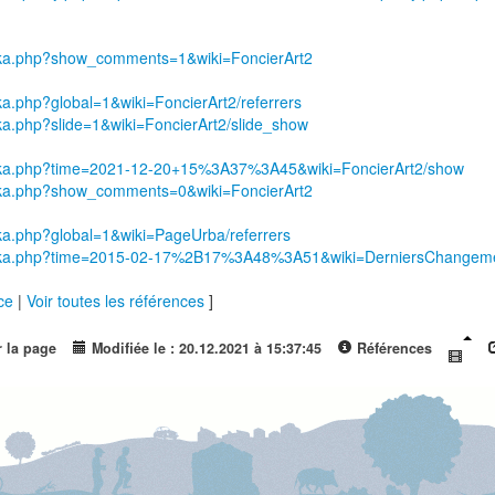
wakka.php?show_comments=1&wiki=FoncierArt2
kka.php?global=1&wiki=FoncierArt2/referrers
kka.php?slide=1&wiki=FoncierArt2/slide_show
wakka.php?time=2021-12-20+15%3A37%3A45&wiki=FoncierArt2/show
wakka.php?show_comments=0&wiki=FoncierArt2
kka.php?global=1&wiki=PageUrba/referrers
/wakka.php?time=2015-02-17%2B17%3A48%3A51&wiki=DerniersChangem
nce
|
Voir toutes les références
]
r la page
Modifiée le : 20.12.2021 à 15:37:45
Références