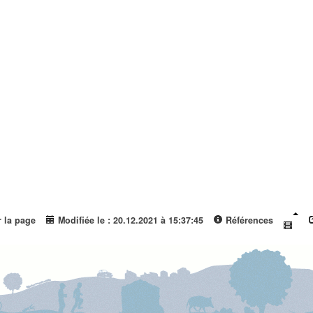
r la page
Modifiée le : 20.12.2021 à 15:37:45
Références