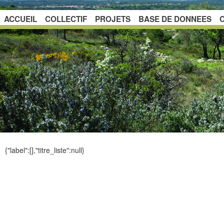
ACCUEIL
COLLECTIF
PROJETS
BASE DE DONNEES
{"label":[],"titre_liste":null}