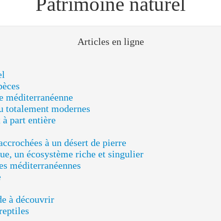
néenne
t modernes
re
 un désert de pierre
stème riche et singulier
anéennes
ir
 affirmé
gne)
ntôt en ligne)
arrigues...