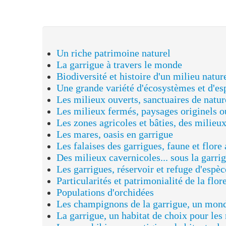
Un riche patrimoine naturel
La garrigue à travers le monde
Biodiversité et histoire d'un milieu naturel
Une grande variété d'écosystèmes et d'espèces
Les milieux ouverts, sanctuaires de nature méditerra
Les milieux fermés, paysages originels ou totalemen
Les zones agricoles et bâties, des milieux à part entiè
Les mares, oasis en garrigue
Les falaises des garrigues, faune et flore accrochées à
Des milieux cavernicoles... sous la garrigue, un écosy
Les garrigues, réservoir et refuge d'espèces méditerr
Particularités et patrimonialité de la flore
Populations d'orchidées
Les champignons de la garrigue, un monde à découvr
La garrigue, un habitat de choix pour les reptiles
Les amphibiens, prestigieux habitants des mares
Les mammifères des garrigues...
...dont de nombreuses espèces de chauves-souris
Des populations d'oiseaux au caractère méditerranéen
Papillons et libellules...
...et une multitudes d'autres invertébrés (bientôt en li
Les évolutions récentes (bientôt en ligne)
Le paysage du Pic Saint-Loup de 1946 à nos jours (bie
Cervidés et sangliers reviennent sur le territoire des g