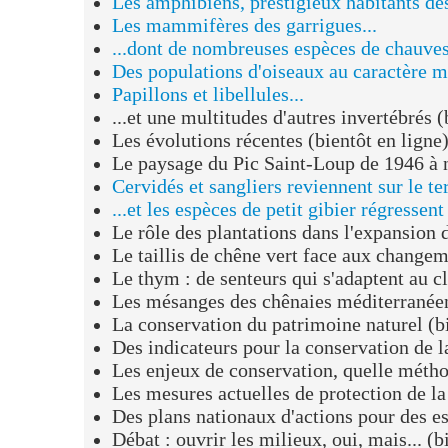
...et les espèces de petit gibier régressent
Le rôle des plantations dans l'expansion du Pin d'Alep
Le taillis de chêne vert face aux changements climati
Le thym : de senteurs qui s'adaptent au climat (bientô
Les mésanges des chênaies méditerranéennes et le ch
La conservation du patrimoine naturel (bientôt en lig
Des indicateurs pour la conservation de la biodiversit
Les enjeux de conservation, quelle méthode pour les dé
Les mesures actuelles de protection de la biodiversité
Des plans nationaux d'actions pour des espèces emblé
Débat : ouvrir les milieux, oui, mais... (bientôt en lig
Le rôle de la médiation scientifique (bientôt en ligne)
La restauration des milieux naturels (bientôt en ligne
Les arbres remarquables du Gard
Galerie photo - album patrimoine naturel