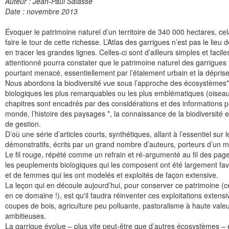
Auteur : Jean-Paul Salasse
Date : novembre 2013
Évoquer le patrimoine naturel d’un territoire de 340 000 hectares, ce
faire le tour de cette richesse. L’Atlas des garrigues n’est pas le lieu
en tracer les grandes lignes. Celles-ci sont d’ailleurs simples et fac
attentionné pourra constater que le patrimoine naturel des garrigues
pourtant menacé, essentiellement par l’étalement urbain et la dépris
Nous abordons la biodiversité vue sous l’approche des écosystèmes* 
biologiques les plus remarquables ou les plus emblématiques (oiseaux,
chapitres sont encadrés par des considérations et des informations pl
monde, l’histoire des paysages *, la connaissance de la biodiversité e
de gestion.
D’où une série d’articles courts, synthétiques, allant à l’essentiel sur
démonstratifs, écrits par un grand nombre d’auteurs, porteurs d’un 
Le fil rouge, répété comme un refrain et ré-argumenté au fil des pag
les peuplements biologiques qui les composent ont été largement f
et de femmes qui les ont modelés et exploités de façon extensive.
La leçon qui en découle aujourd’hui, pour conserver ce patrimoine (ce
en ce domaine !), est qu'il faudra réinventer ces exploitations extensi
coupes de bois, agriculture peu polluante, pastoralisme à haute valeu
ambitieuses.
La garrigue évolue – plus vite peut-être que d’autres écosystèmes – et