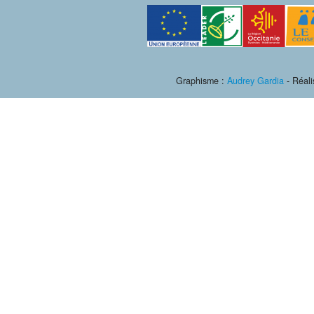
Graphisme :
Audrey Gardia
- Réali