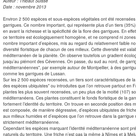
Auteur : Thibaut Suisse
Date : novembre 2013
Environ 2 500 espèces et sous-espèces végétales ont été recensées 
garrigues. Ce nombre important, qui représente plus d’un tiers (35%)
en avant la richesse et la spécificité de la flore des garrigues. En effet
ce territoire est écologiquement homogène, et ne comprend ni zones 
nombre important d’espèces, mis au regard du relativement faible no
diversité floristique de chacun de ces milieux. Cette diversité est va
méditerranéen de la planète. On observe toutefois un gradient écologiq
jusqu’au piémont des Cévennes. On passe, du sud au nord, de garr
méditerranéennes*, par exemple autour de Montpellier, à des garrig
comme les garrigues de Lussan.
Sur les 2 500 espèces recensées, un tiers sont caractéristiques de l
des espèces ubiquistes* ou introduites que l’on retrouve partout en F
plantes les plus souvent recensées, un peu plus de la moitié (107) s
méditerranéens. Ces plantes constituent le fonds floristique de la garr
fortement l’identité du territoire. On trouve en seconde position des mi
est composée, de manière dégressive, d’espèces ubiquistes de friches
aux milieux humides et d’espèces que l’on retrouve dans la garrigue m
strictement méditerranéenne.
Cependant les espèces marquant l’identité méditerranéenne sont pré
naturels du territoire. Une friche n’est pas la même à Nîmes et à Melu