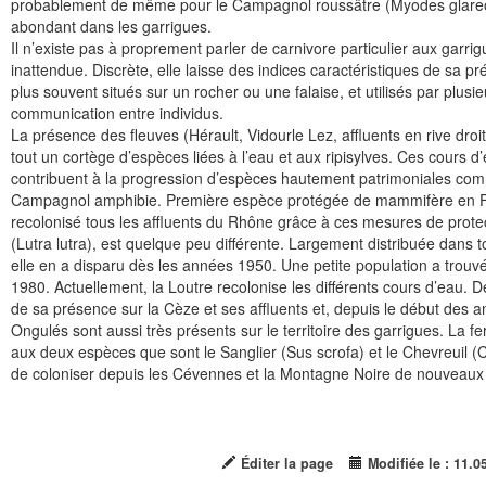
probablement de même pour le Campagnol roussâtre (Myodes glareol
abondant dans les garrigues.
Il n’existe pas à proprement parler de carnivore particulier aux garrig
inattendue. Discrète, elle laisse des indices caractéristiques de sa pré
plus souvent situés sur un rocher ou une falaise, et utilisés par plusieu
communication entre individus.
La présence des fleuves (Hérault, Vidourle Lez, affluents en rive d
tout un cortège d’espèces liées à l’eau et aux ripisylves. Ces cours d’
contribuent à la progression d’espèces hautement patrimoniales comm
Campagnol amphibie. Première espèce protégée de mammifère en Fra
recolonisé tous les affluents du Rhône grâce à ces mesures de protec
(Lutra lutra), est quelque peu différente. Largement distribuée dans 
elle en a disparu dès les années 1950. Une petite population a tro
1980. Actuellement, la Loutre recolonise les différents cours d’eau. 
de sa présence sur la Cèze et ses affluents et, depuis le début des a
Ongulés sont aussi très présents sur le territoire des garrigues. La 
aux deux espèces que sont le Sanglier (Sus scrofa) et le Chevreuil 
de coloniser depuis les Cévennes et la Montagne Noire de nouveaux
Éditer la page
Modifiée le : 11.0