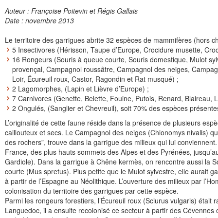
Auteur : Françoise Poitevin et Régis Gallais
Date : novembre 2013
Le territoire des garrigues abrite 32 espèces de mammifères (hors ch
5 Insectivores (Hérisson, Taupe d’Europe, Crocidure musette, Croc
16 Rongeurs (Souris à queue courte, Souris domestique, Mulot s
provençal, Campagnol roussâtre, Campagnol des neiges, Campagnol
Loir, Écureuil roux, Castor, Ragondin et Rat musqué) ;
2 Lagomorphes, (Lapin et Lièvre d’Europe) ;
7 Carnivores (Genette, Belette, Fouine, Putois, Renard, Blaireau, L
2 Ongulés, (Sanglier et Chevreuil), soit 70% des espèces présent
L’originalité de cette faune réside dans la présence de plusieurs espèc
caillouteux et secs. Le Campagnol des neiges (Chionomys nivalis) q
des rochers”, trouve dans la garrigue des milieux qui lui conviennen
France, des plus hauts sommets des Alpes et des Pyrénées, jusqu’au
Gardiole). Dans la garrigue à Chêne kermès, on rencontre aussi la S
courte (Mus spretus). Plus petite que le Mulot sylvestre, elle aurait
à partir de l’Espagne au Néolithique. L’ouverture des milieux par l’H
colonisation du territoire des garrigues par cette espèce.
Parmi les rongeurs forestiers, l’Écureuil roux (Sciurus vulgaris) était 
Languedoc, il a ensuite recolonisé ce secteur à partir des Cévennes e