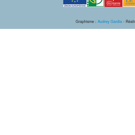
Graphisme :
Audrey Gardia
- Réali