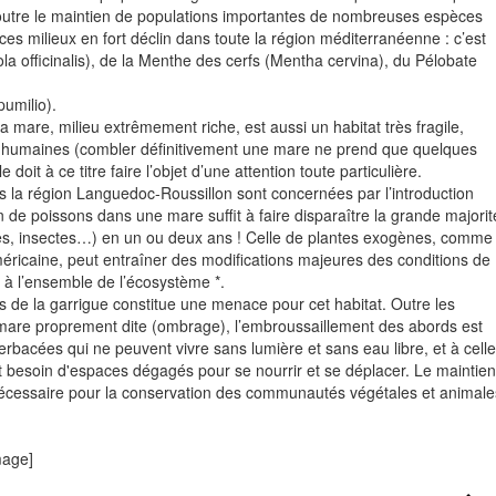
utre le maintien de populations importantes de nombreuses espèces
 ces milieux en fort déclin dans toute la région méditerranéenne : c’est
la officinalis), de la Menthe des cerfs (Mentha cervina), du Pélobate
pumilio).
 mare, milieu extrêmement riche, est aussi un habitat très fragile,
 humaines (combler définitivement une mare ne prend que quelques
 doit à ce titre faire l’objet d’une attention toute particulière.
la région Languedoc-Roussillon sont concernées par l’introduction
 de poissons dans une mare suffit à faire disparaître la grande majorit
es, insectes…) en un ou deux ans ! Celle de plantes exogènes, comme
américaine, peut entraîner des modifications majeures des conditions de
s à l’ensemble de l’écosystème *.
s de la garrigue constitue une menace pour cet habitat. Outre les
a mare proprement dite (ombrage), l’embroussaillement des abords est
herbacées qui ne peuvent vivre sans lumière et sans eau libre, et à celle
nt besoin d'espaces dégagés pour se nourrir et se déplacer. Le maintien
 nécessaire pour la conservation des communautés végétales et animale
mage]