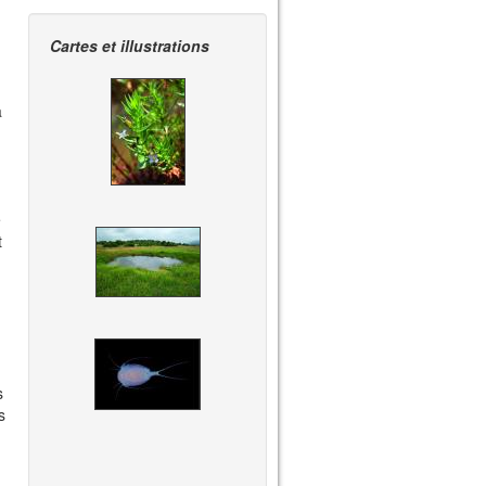
Cartes et illustrations
à
e
t
s
s