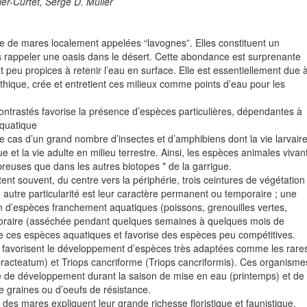
ier-Curtet, Serge D. Muller
e de mares localement appelées “lavognes”. Elles constituent un
ans rappeler une oasis dans le désert. Cette abondance est surprenante
ont peu propices à retenir l’eau en surface. Elle est essentiellement due 
ithique, crée et entretient ces milieux comme points d’eau pour les
contrastés favorise la présence d’espèces particulières, dépendantes à
aquatique
 cas d’un grand nombre d’insectes et d’amphibiens dont la vie larvair
e et la vie adulte en milieu terrestre. Ainsi, les espèces animales vivan
reuses que dans les autres biotopes * de la garrigue.
nt souvent, du centre vers la périphérie, trois ceintures de végétation
 autre particularité est leur caractère permanent ou temporaire ; une
 d’espèces franchement aquatiques (poissons, grenouilles vertes,
poraire (asséchée pendant quelques semaines à quelques mois de
de ces espèces aquatiques et favorise des espèces peu compétitives.
favorisent le développement d’espèces très adaptées comme les rare
ibracteatum) et Triops cancriforme (Triops cancriformis). Ces organisme
ycle de développement durant la saison de mise en eau (printemps) et de
 graines ou d’oeufs de résistance.
e des mares expliquent leur grande richesse floristique et faunistique.