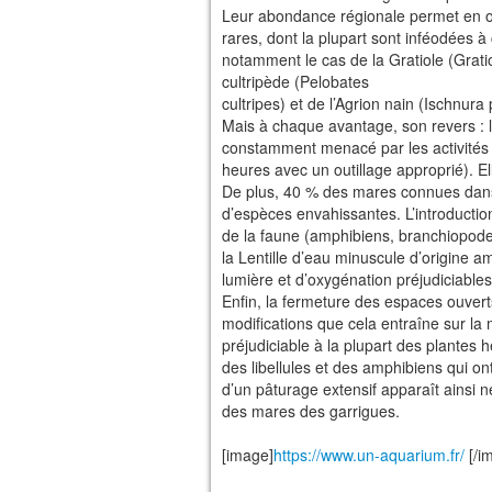
Leur abondance régionale permet en o
rares, dont la plupart sont inféodées à
notamment le cas de la Gratiole (Gratio
cultripède (Pelobates
cultripes) et de l’Agrion nain (Ischnura 
Mais à chaque avantage, son revers : la
constamment menacé par les activités
heures avec un outillage approprié). Elle
De plus, 40 % des mares connues dans 
d’espèces envahissantes. L’introduction
de la faune (amphibiens, branchiopod
la Lentille d’eau minuscule d’origine 
lumière et d’oxygénation préjudiciable
Enfin, la fermeture des espaces ouvert
modifications que cela entraîne sur l
préjudiciable à la plupart des plantes 
des libellules et des amphibiens qui o
d’un pâturage extensif apparaît ainsi
des mares des garrigues.
[image]
https://www.un-aquarium.fr/
[/i