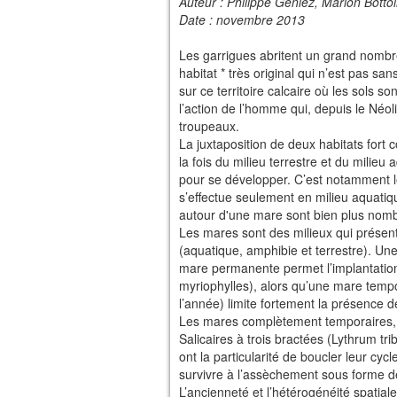
Auteur : Philippe Geniez, Marion Bottol
Date : novembre 2013
Les garrigues abritent un grand nombr
habitat * très original qui n’est pas s
sur ce territoire calcaire où les sols s
l’action de l’homme qui, depuis le Néol
troupeaux.
La juxtaposition de deux habitats fort 
la fois du milieu terrestre et du milieu 
pour se développer. C’est notamment le
s’effectue seulement en milieu aquatiqu
autour d'une mare sont bien plus nomb
Les mares sont des milieux qui présente
(aquatique, amphibie et terrestre). Une
mare permanente permet l’implantation
myriophylles), alors qu’une mare tem
l’année) limite fortement la présence 
Les mares complètement temporaires, 
Salicaires à trois bractées (Lythrum tr
ont la particularité de boucler leur c
survivre à l’assèchement sous forme de
L’ancienneté et l’hétérogénéité spatial