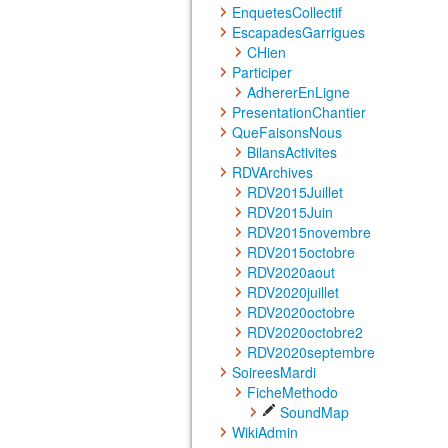
EnquetesCollectif
EscapadesGarrigues
CHien
Participer
AdhererEnLigne
PresentationChantier
QueFaisonsNous
BilansActivites
RDVArchives
RDV2015Juillet
RDV2015Juin
RDV2015novembre
RDV2015octobre
RDV2020aout
RDV2020juillet
RDV2020octobre
RDV2020octobre2
RDV2020septembre
SoireesMardi
FicheMethodo
SoundMap
WikiAdmin