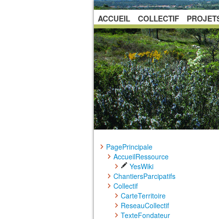
ACCUEIL
COLLECTIF
PROJET
PagePrincipale
AccueilRessource
YesWiki
ChantiersParcipatifs
Collectif
CarteTerritoire
ReseauCollectif
TexteFondateur