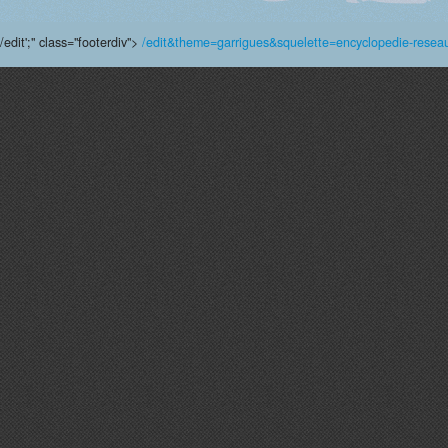
/edit';" class="footerdiv">
/edit&theme=garrigues&squelette=encyclopedie-reseau