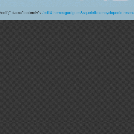
/edit';" class="footerdiv">
/edit&theme=garrigues&squelette=encyclopedie-reseau