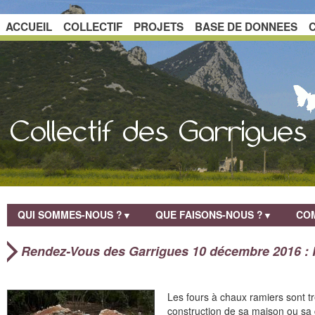
ACCUEIL
COLLECTIF
PROJETS
BASE DE DONNEES
QUI SOMMES-NOUS ?
QUE FAISONS-NOUS ?
COM
▼
▼
Rendez-Vous des Garrigues 10 décembre 2016 : F
Les fours à chaux ramiers sont t
construction de sa maison ou sa 