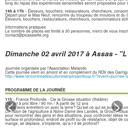
long du repas des expériences sensorielles seront proposées pour d
14h à 17h
- Éleveurs, bouchers, restaurateurs, chercheurs, conso
Départ pour le Mas Neuf, rencontre du troupeau de moutons et du Col
Éleveurs, bouchers, restaurateurs, chercheurs, consommateurs échan
Informations pratiques
Le nombre de places est limité à 30 personnes, merci de vous inscri
contact@picassiette.org
Dimanche 02 avril 2017 à Assas - "L
Journée organisée par l'Association Melando
Cette journée vient en amont et en complément du RDV des Garrigue
http://www.rencontresdesculturesenpicsaintloup.fr/?event=journee-l
PROGRAMME DE LA JOURNÉE
<
>
11h
- France Profonde - Cie la Grosse situation (théâtre)
Payant à prix libre / 90 mn / A partir de 12 ans
Quels liens entretient-on avec la terre? Qu'est ce qui se joue sur un
Du salon de l'agriculture à Notre Dame des Landes, la Grosse Situa
pour rencontrer des gens et des situations, pour confronter idées re
surface et profondeur, endroit de profit ou de résistance, objet de conv
mange, se déplace, s'implante, qu'a-t-il de profond?