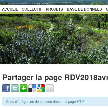
ACCUEIL
COLLECTIF
PROJETS
BASE DE DONNEES
Partager la page RDV2018avr
Code d'intégration de contenu dans une page HTML