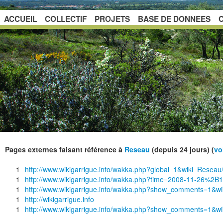
ACCUEIL
COLLECTIF
PROJETS
BASE DE DONNEES
Pages externes faisant référence à
Reseau
(depuis 24 jours) (
vo
1
http://www.wikigarrigue.info/wakka.php?global=1&wiki=Reseau/
1
http://www.wikigarrigue.info/wakka.php?time=2008-11-26%
1
http://www.wikigarrigue.info/wakka.php?show_comments=1&
1
http://wikigarrigue.info
1
http://www.wikigarrigue.info/wakka.php?show_comments=1&wik