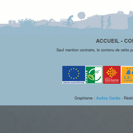
ACCUEIL
-
CO
Sauf mention contraire, le contenu de cette 
Graphisme :
Audrey Gardia
- Réali