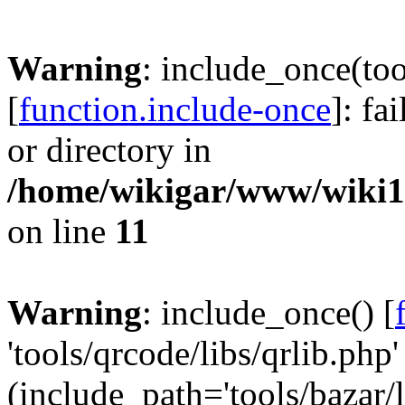
Warning
: include_once(too
[
function.include-once
]: fa
or directory in
/home/wikigar/www/wiki17
on line
11
Warning
: include_once() [
'tools/qrcode/libs/qrlib.php'
(include_path='tools/bazar/li