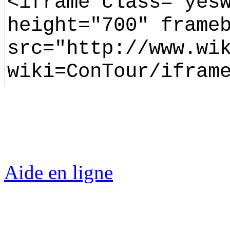
<iframe class="yes
height="700" frame
src="http://www.wi
wiki=ConTour/ifram
Aide en ligne