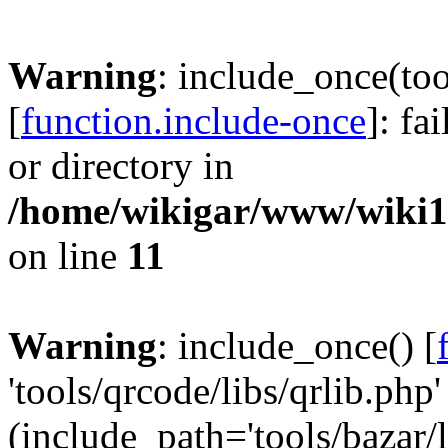
Warning
: include_once(too
[
function.include-once
]: fa
or directory in
/home/wikigar/www/wiki17
on line
11
Warning
: include_once() [
'tools/qrcode/libs/qrlib.php'
(include_path='tools/bazar/li