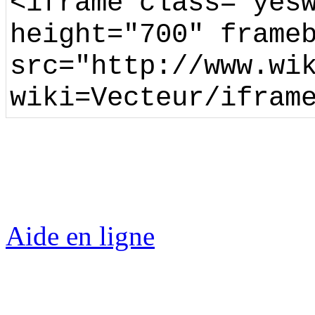
<iframe class="yes
height="700" frame
src="http://www.wi
wiki=Vecteur/ifram
Aide en ligne