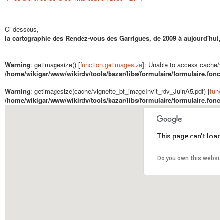
Ci-dessous,
la cartographie des Rendez-vous des Garrigues, de 2009 à aujourd'hui, 
Warning
: getimagesize() [
function.getimagesize
]: Unable to access cache/
/home/wikigar/www/wikirdv/tools/bazar/libs/formulaire/formulaire.fonc
Warning
: getimagesize(cache/vignette_bf_imageInvit_rdv_JuinA5.pdf) [
fun
/home/wikigar/www/wikirdv/tools/bazar/libs/formulaire/formulaire.fonc
This page can't loa
Do you own this websi