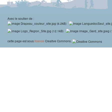
Avec le soutien de :
cette page est sous
licence
Creative Commons.