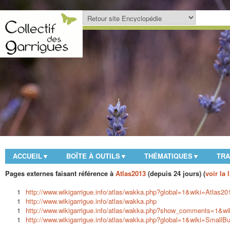
ACCUEIL
BOÎTE À OUTILS
THÉMATIQUES
TRA
▼
▼
▼
Pages externes faisant référence à
Atlas2013
(depuis 24 jours) (
voir la
1
http://www.wikigarrigue.info/atlas/wakka.php?global=1&wiki=Atlas201
1
http://www.wikigarrigue.info/atlas/wakka.php
1
http://www.wikigarrigue.info/atlas/wakka.php?show_comments=1&wi
1
http://www.wikigarrigue.info/atlas/wakka.php?global=1&wiki=SmallBu