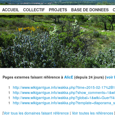
ACCUEIL
COLLECTIF
PROJETS
BASE DE DONNEES
Pages externes faisant référence à
AlicE
(depuis 24 jours) (
voir 
1
http://www.wikigarrigue.info/wakka.php?time=2015-02-17%
1
http://www.wikigarrigue.info/wakka.php?show_comments=1&wik
1
http://www.wikigarrigue.info/wakka.php?global=1&wiki=GuerY4/
1
http://www.wikigarrigue.info/wakka.php?template=diaporama_s
[
Voir tous les domaines faisant référence
|
Voir toutes les références