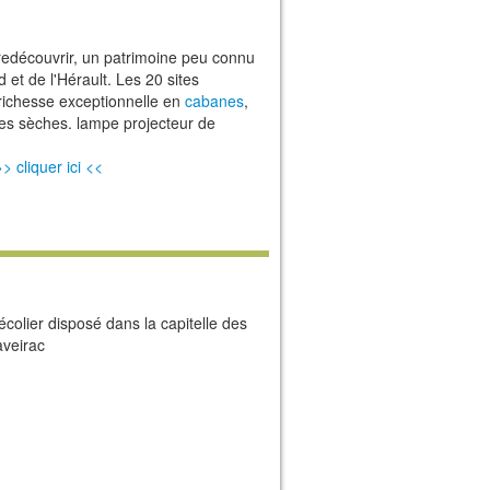
redécouvrir, un patrimoine peu connu
et de l'Hérault. Les 20 sites
richesse exceptionnelle en
cabanes
,
res sèches.
lampe projecteur de
>> cliquer ici <<
colier disposé dans la capitelle des
aveirac