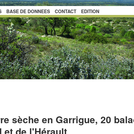
S
BASE DE DONNEES
CONTACT
EDITION
erre sèche en Garrigue, 20 bal
 et de l'Hérault