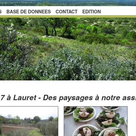
S
BASE DE DONNEES
CONTACT
EDITION
17 à Lauret - Des paysages à notre ass