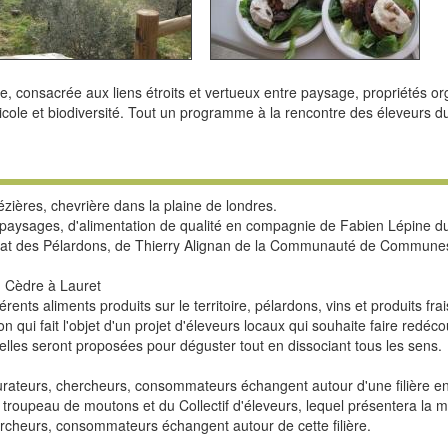
e, consacrée aux liens étroits et vertueux entre paysage, propriétés o
ole et biodiversité. Tout un programme à la rencontre des éleveurs du 
zières, chevrière dans la plaine de londres.
paysages, d'alimentation de qualité en compagnie de Fabien Lépine d
cat des Pélardons, de Thierry Alignan de la Communauté de Communes
u Cèdre à Lauret
rents aliments produits sur le territoire, pélardons, vins et produits fr
 qui fait l'objet d'un projet d'éleveurs locaux qui souhaite faire redéco
lles seront proposées pour déguster tout en dissociant tous les sens.
urateurs, chercheurs, consommateurs échangent autour d'une filière 
troupeau de moutons et du Collectif d'éleveurs, lequel présentera la mi
ercheurs, consommateurs échangent autour de cette filière.