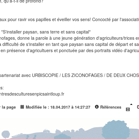
, qu'a-t-il de profond?
x pour ravir vos papilles et éveiller vos sens! Concocté par l'associatio
"S'installer paysan, sans terre et sans capital"
conofages, donne la parole à une jeune génération d'agriculteurs/trices e
 difficulté de s'installer en tant que paysan sans capital de départ et san
 en présence d'agricultuers et ponctuée par des portraits vidéo d'agric
 en partenariat avec URBISCOPIE / LES ZICONOFAGES / DE DEUX CH
s:
tresdesculturesenpicsaintloup.fr
r la page
Modifiée le : 18.04.2017 à 14:27:27
Références