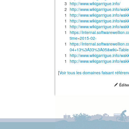
3
http://www.wikigarrigue.info/
2
http://www.wikigarrigue.info/wa
1
http://www.wikigarrigue.info
1
http://www.wikigarrigue.info/w
1
http://www.wikigarrigue.info/w
1
https://internal.softwarewellion
time=2015-02-
1
https://internal.softwarewellio
04+13%3A33%3A05&wiki=Table
1
http://www.wikigarrigue.info/
1
http://www.wikigarrigue.info/
[
Voir tous les domaines faisant référe
Édite