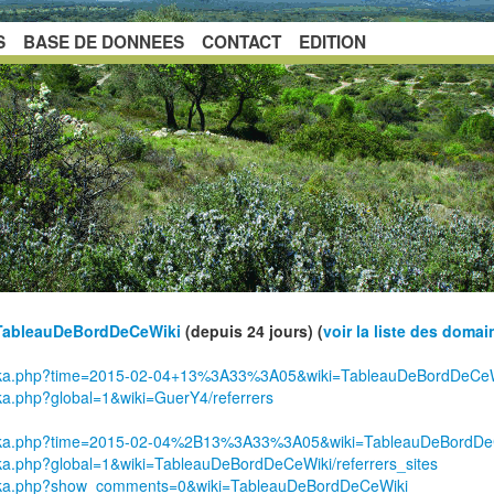
S
BASE DE DONNEES
CONTACT
EDITION
TableauDeBordDeCeWiki
(depuis 24 jours) (
voir la liste des domai
/wakka.php?time=2015-02-04+13%3A33%3A05&wiki=TableauDeBordDeCe
kka.php?global=1&wiki=GuerY4/referrers
/wakka.php?time=2015-02-04%2B13%3A33%3A05&wiki=TableauDeBordD
akka.php?global=1&wiki=TableauDeBordDeCeWiki/referrers_sites
/wakka.php?show_comments=0&wiki=TableauDeBordDeCeWiki