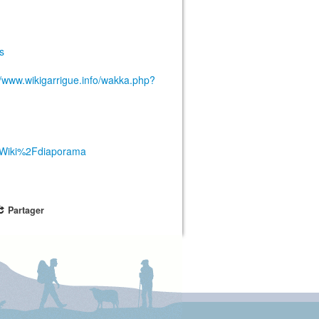
s
://www.wikigarrigue.info/wakka.php?
CeWiki%2Fdiaporama
Partager