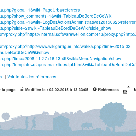
kka.php?global=1&wiki=PageUrba/referrers
/wakka.php?show_comments=1&wiki=TableauDeBordDeCeWiki
akka.php?global=1&wiki=LogDesActionsAdministratives20150625/referrer
akka.php?slide=2&wiki=TableauDeBordDeCeWiki/slide_show
.com/proxy.php?https://internal.softwarewellion.com:443/proxy.php?http
n.com/proxy.php?http://www.wikigarrigue.info/wakka.php?time=2015-02-
auDeBordDeCeWiki/show
wakka.php?time=2008-11-27+16:13:49&wiki=MenuNavigation/show
wakka.php?template=diaporama_slides.tpl.html&wiki=TableauDeBordDe
nce
|
Voir toutes les références
]
r la page
Modifiée le : 04.02.2015 à 13:33:05
Références