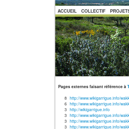
ACCUEIL
COLLECTIF
PROJET
Pages externes faisant référence à
8
http://www.wikigarrigue.info
6
http://www.wikigarrigue.info/wa
3
http://wikigarrigue.info
3
http://www.wikigarrigue.info
3
http://www.wikigarrigue.info/w
3
http://www.wikigarrigue.info