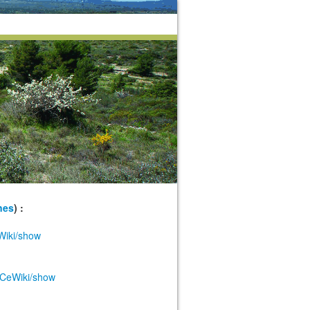
nes
) :
Wiki/show
eCeWiki/show