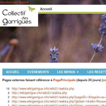
Development Source
Accueil
ACCUEIL
EVÉNEMENTS
LES MENUS
LES RECET
▼
Pages externes faisant référence à
PagePrincipale
(depuis 24 jours) (
vo
14
http://www.wikigarrigue.info/wiki21/wakka.php
4
http://wikigarrigue.info/wiki21/wakka.php
2
http://www.wikigarrigue.info/wiki21/wakka.php?pageID=1&tags&vue
2
http://www.wikigarrigue.info/wiki21/wakka.php?global=1&wiki=Rousse
1
http://www.wikigarrigue.info/wiki21/wakka.php?show_comments=1&