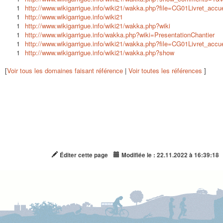
1
http://www.wikigarrigue.info/wiki21/wakka.php?file=CG01Livret_accue
1
http://www.wikigarrigue.info/wiki21
1
http://www.wikigarrigue.info/wiki21/wakka.php?wiki
1
http://www.wikigarrigue.info/wakka.php?wiki=PresentationChantier
1
http://www.wikigarrigue.info/wiki21/wakka.php?file=CG01Livret_accue
1
http://www.wikigarrigue.info/wiki21/wakka.php?show
[
Voir tous les domaines faisant référence
|
Voir toutes les références
]
Éditer cette page
Modifiée le : 22.11.2022 à 16:39:18