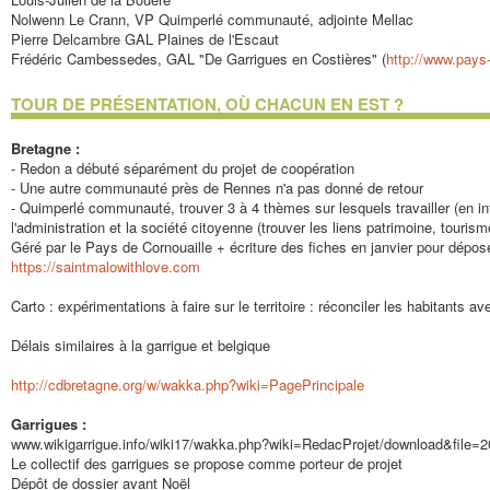
Nolwenn Le Crann, VP Quimperlé communauté, adjointe Mellac
Pierre Delcambre GAL Plaines de l'Escaut
Frédéric Cambessedes, GAL "De Garrigues en Costières" (
http://www.pays-
TOUR DE PRÉSENTATION, OÙ CHACUN EN EST ?
Bretagne :
- Redon a débuté séparément du projet de coopération
- Une autre communauté près de Rennes n'a pas donné de retour
- Quimperlé communauté, trouver 3 à 4 thèmes sur lesquels travailler (en inte
l'administration et la société citoyenne (trouver les liens patrimoine, tour
Géré par le Pays de Cornouaille + écriture des fiches en janvier pour déposer
https://saintmalowithlove.com
Carto : expérimentations à faire sur le territoire : réconciler les habitants a
Délais similaires à la garrigue et belgique
http://cdbretagne.org/w/wakka.php?wiki=PagePrincipale
Garrigues :
www.wikigarrigue.info/wiki17/wakka.php?wiki=RedacProjet/download&fi
Le collectif des garrigues se propose comme porteur de projet
Dépôt de dossier avant Noël