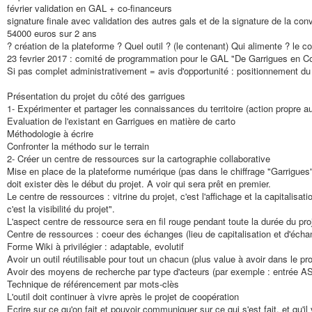
février validation en GAL + co-financeurs
signature finale avec validation des autres gals et de la signature de la co
54000 euros sur 2 ans
? création de la plateforme ? Quel outil ? (le contenant) Qui alimente ? le c
23 fevrier 2017 : comité de programmation pour le GAL "De Garrigues en Cos
Si pas complet administrativement = avis d'opportunité : positionnement du
Présentation du projet du côté des garrigues
1- Expérimenter et partager les connaissances du territoire (action propre a
Evaluation de l'existant en Garrigues en matière de carto
Méthodologie à écrire
Confronter la méthodo sur le terrain
2- Créer un centre de ressources sur la cartographie collaborative
Mise en place de la plateforme numérique (pas dans le chiffrage "Garrigue
doit exister dès le début du projet. A voir qui sera prêt en premier.
Le centre de ressources : vitrine du projet, c'est l'affichage et la capitalisa
c'est la visibilité du projet".
L'aspect centre de ressource sera en fil rouge pendant toute la durée du pro
Centre de ressources : coeur des échanges (lieu de capitalisation et d'écha
Forme Wiki à privilégier : adaptable, evolutif
Avoir un outil réutilisable pour tout un chacun (plus value à avoir dans le pro
Avoir des moyens de recherche par type d'acteurs (par exemple : ent
Technique de référencement par mots-clès
L'outil doit continuer à vivre après le projet de coopération
Ecrire sur ce qu'on fait et pouvoir communiquer sur ce qui s'est fait, et qu'il