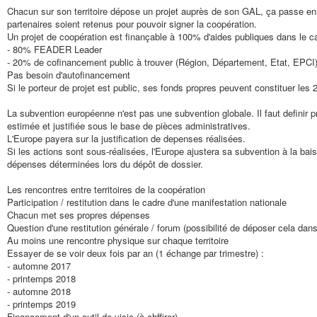
Chacun sur son territoire dépose un projet auprès de son GAL, ça passe en co
partenaires soient retenus pour pouvoir signer la coopération.
Un projet de coopération est finançable à 100% d'aides publiques dans le 
- 80% FEADER Leader
- 20% de cofinancement public à trouver (Région, Département, Etat, EPCI
Pas besoin d'autofinancement
Si le porteur de projet est public, ses fonds propres peuvent constituer le
La subvention européenne n'est pas une subvention globale. Il faut definir
estimée et justifiée sous le base de pièces administratives.
L'Europe payera sur la justification de depenses réalisées.
Si les actions sont sous-réalisées, l'Europe ajustera sa subvention à la baiss
dépenses déterminées lors du dépôt de dossier.
Les rencontres entre territoires de la coopération
Participation / restitution dans le cadre d'une manifestation nationale
Chacun met ses propres dépenses
Question d'une restitution générale / forum (possibilité de déposer cela dan
Au moins une rencontre physique sur chaque territoire
Essayer de se voir deux fois par an (1 échange par trimestre) :
- automne 2017
- printemps 2018
- automne 2018
- printemps 2019
Financement d'un outil de visio (à chffirer)