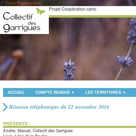
Éditer PageBandeau
Projet Coopération carto
ACCUEIL
COMPTE RENDUS
LES TERRITOIRES
▼
▼
Réunion téléphonique du 22 novembre 2016
PRÉSENTS :
Amélie, Manuel, Collectif des Garrigues
Louis-Julien de la Bouëre