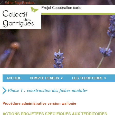
Éditer PageBandeau
Projet Coopération carto
ACCUEIL
COMPTE RENDUS
LES TERRITOIRES
▼
▼
Phase 1 : construction des fiches modules
Procédure administrative version wallonie
ACTIONS PROJETÉES SPÉCIFIQUES AUX TERRITOIRES