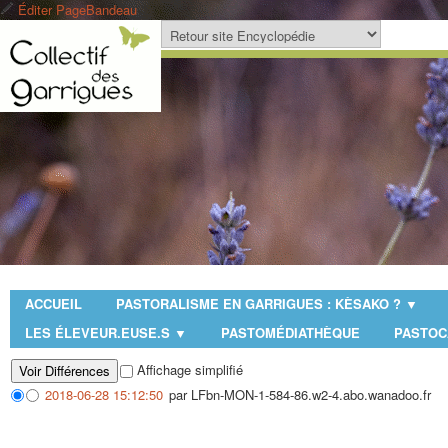
Éditer PageBandeau
ACCUEIL
PASTORALISME EN GARRIGUES : KÈSAKO ?
▼
LES ÉLEVEUR.EUSE.S
PASTOMÉDIATHÈQUE
PASTO
▼
Affichage simplifié
2018-06-28 15:12:50
par LFbn-MON-1-584-86.w2-4.abo.wanadoo.fr