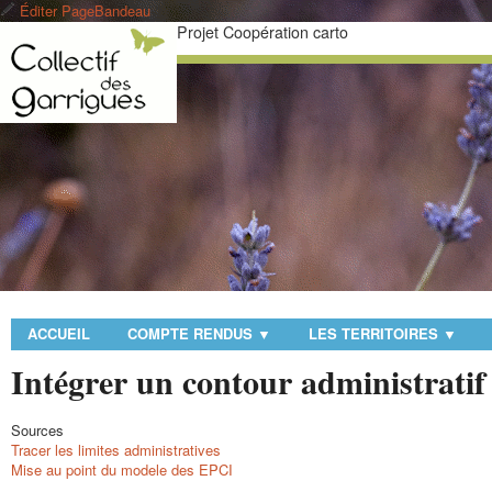
Éditer PageBandeau
Projet Coopération carto
ACCUEIL
COMPTE RENDUS
LES TERRITOIRES
▼
▼
Intégrer un contour administrati
Sources
Tracer les limites administratives
Mise au point du modele des EPCI