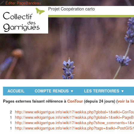
Éditer PageBandeau
Projet Coopération carto
ACCUEIL
COMPTE RENDUS
LES TERRITOIRES
▼
▼
Pages externes faisant référence à
ConTour
(depuis 24 jours) (
voir la 
2
http://www.wikigarrigue.info/wiki17/wakka.php?global=1&wiki=ConTour
1
http://www.wikigarrigue.info/wiki17/wakka.php?global=1&wiki=PageB
1
http://www.wikigarrigue.info/wiki17/wakka.php?show_comments=1&
1
http://www.wikigarrigue.info/wiki17/wakka.php?tags=&wiki=PostGIS/