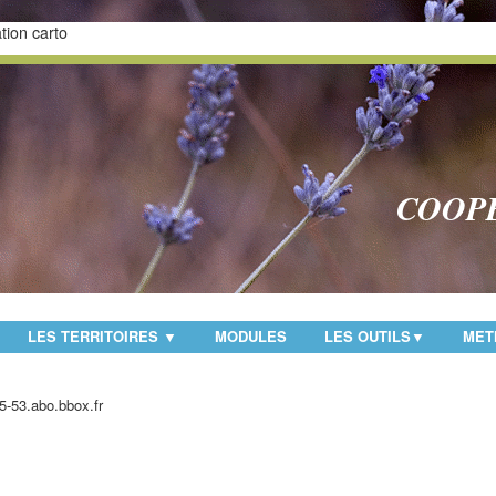
tion carto
COOP
LES TERRITOIRES
MODULES
LES OUTILS
MET
▼
▼
5-53.abo.bbox.fr