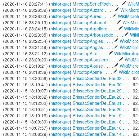
(2020-11-16 23:27:41) (
historique
)
MircotopSeriePioch
. . . .
WikiM
(2020-11-16 23:26:39) (
historique
)
MircotopAuzard
. . . .
WikiMicr
(2020-11-16 23:26:03) (
historique
)
MircotopAures
. . . .
WikiMicro
(2020-11-16 23:25:13) (
historique
)
MircotopAubanel
. . . .
WikiMic
(2020-11-16 23:24:15) (
historique
)
MircotopArgeliere
. . . .
WikiMi
(2020-11-16 23:23:35) (
historique
)
MircotopArboussede
. . . .
Wiki
(2020-11-16 23:22:54) (
historique
)
MircotopAngles
. . . .
WikiMicr
(2020-11-16 23:21:49) (
historique
)
MircotopAnglas
. . . .
WikiMicr
(2020-11-16 23:21:12) (
historique
)
MircotopAire
. . . .
WikiMicrot
(2020-11-16 23:20:20) (
historique
)
MircotopAiousiere
. . . .
WikiMi
(2020-11-16 23:19:21) (
historique
)
MircotopAiouse
. . . .
WikiMicr
(2020-11-16 23:18:36) (
historique
)
MircotopAbime
. . . .
WikiMicro
(2020-11-15 18:20:56) (
historique
)
BrissacSentierDeLEau33
. . . . 9
(2020-11-15 18:19:41) (
historique
)
BrissacSentierDeLEau30
. . . . 9
(2020-11-15 18:19:07) (
historique
)
BrissacSentierDeLEau29
. . . . 9
(2020-11-15 18:18:32) (
historique
)
BrissacSentierDeLEau28
. . . . 9
(2020-11-15 18:12:02) (
historique
)
BrissacSentierDeLEau21
. . . . 9
(2020-11-15 18:10:51) (
historique
)
BrissacSentierDeLEau20
. . . . 9
(2020-11-15 18:10:16) (
historique
)
BrissacSentierDeLEau19
. . . . 9
(2020-11-15 18:09:39) (
historique
)
BrissacSentierDeLEau18
. . . . 9
(2020-11-15 18:07:57) (
historique
)
BrissacSentierDeLEau16
. . . . 9
(2020-11-15 18:06:29) (
historique
)
BrissacSentierDeLEau14
. . . . 9