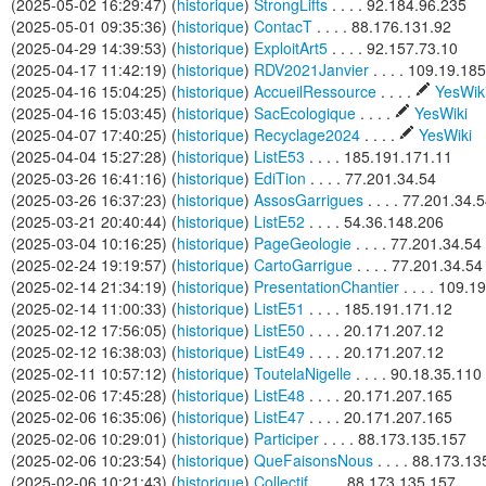
(2025-05-02 16:29:47) (
historique
)
StrongLifts
. . . . 92.184.96.235
(2025-05-01 09:35:36) (
historique
)
ContacT
. . . . 88.176.131.92
(2025-04-29 14:39:53) (
historique
)
ExploitArt5
. . . . 92.157.73.10
(2025-04-17 11:42:19) (
historique
)
RDV2021Janvier
. . . . 109.19.18
(2025-04-16 15:04:25) (
historique
)
AccueilRessource
. . . .
YesWik
(2025-04-16 15:03:45) (
historique
)
SacEcologique
. . . .
YesWiki
(2025-04-07 17:40:25) (
historique
)
Recyclage2024
. . . .
YesWiki
(2025-04-04 15:27:28) (
historique
)
ListE53
. . . . 185.191.171.11
(2025-03-26 16:41:16) (
historique
)
EdiTion
. . . . 77.201.34.54
(2025-03-26 16:37:23) (
historique
)
AssosGarrigues
. . . . 77.201.34.
(2025-03-21 20:40:44) (
historique
)
ListE52
. . . . 54.36.148.206
(2025-03-04 10:16:25) (
historique
)
PageGeologie
. . . . 77.201.34.54
(2025-02-24 19:19:57) (
historique
)
CartoGarrigue
. . . . 77.201.34.54
(2025-02-14 21:34:19) (
historique
)
PresentationChantier
. . . . 109.
(2025-02-14 11:00:33) (
historique
)
ListE51
. . . . 185.191.171.12
(2025-02-12 17:56:05) (
historique
)
ListE50
. . . . 20.171.207.12
(2025-02-12 16:38:03) (
historique
)
ListE49
. . . . 20.171.207.12
(2025-02-11 10:57:12) (
historique
)
ToutelaNigelle
. . . . 90.18.35.110
(2025-02-06 17:45:28) (
historique
)
ListE48
. . . . 20.171.207.165
(2025-02-06 16:35:06) (
historique
)
ListE47
. . . . 20.171.207.165
(2025-02-06 10:29:01) (
historique
)
Participer
. . . . 88.173.135.157
(2025-02-06 10:23:54) (
historique
)
QueFaisonsNous
. . . . 88.173.1
(2025-02-06 10:21:43) (
historique
)
Collectif
. . . . 88.173.135.157