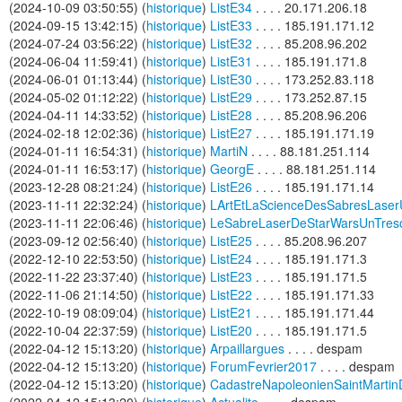
(2024-10-09 03:50:55) (
historique
)
ListE34
. . . . 20.171.206.18
(2024-09-15 13:42:15) (
historique
)
ListE33
. . . . 185.191.171.12
(2024-07-24 03:56:22) (
historique
)
ListE32
. . . . 85.208.96.202
(2024-06-04 11:59:41) (
historique
)
ListE31
. . . . 185.191.171.8
(2024-06-01 01:13:44) (
historique
)
ListE30
. . . . 173.252.83.118
(2024-05-02 01:12:22) (
historique
)
ListE29
. . . . 173.252.87.15
(2024-04-11 14:33:52) (
historique
)
ListE28
. . . . 85.208.96.206
(2024-02-18 12:02:36) (
historique
)
ListE27
. . . . 185.191.171.19
(2024-01-11 16:54:31) (
historique
)
MartiN
. . . . 88.181.251.114
(2024-01-11 16:53:17) (
historique
)
GeorgE
. . . . 88.181.251.114
(2023-12-28 08:21:24) (
historique
)
ListE26
. . . . 185.191.171.14
(2023-11-11 22:32:24) (
historique
)
LArtEtLaScienceDesSabresLaser
(2023-11-11 22:06:46) (
historique
)
LeSabreLaserDeStarWarsUnTres
(2023-09-12 02:56:40) (
historique
)
ListE25
. . . . 85.208.96.207
(2022-12-10 22:53:50) (
historique
)
ListE24
. . . . 185.191.171.3
(2022-11-22 23:37:40) (
historique
)
ListE23
. . . . 185.191.171.5
(2022-11-06 21:14:50) (
historique
)
ListE22
. . . . 185.191.171.33
(2022-10-19 08:09:04) (
historique
)
ListE21
. . . . 185.191.171.44
(2022-10-04 22:37:59) (
historique
)
ListE20
. . . . 185.191.171.5
(2022-04-12 15:13:20) (
historique
)
Arpaillargues
. . . . despam
(2022-04-12 15:13:20) (
historique
)
ForumFevrier2017
. . . . despam
(2022-04-12 15:13:20) (
historique
)
CadastreNapoleonienSaintMarti