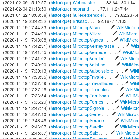
(2021-02-09 15:12:57) (
historique
)
Webmaster
. . . . 82.64.180.114
(2021-02-04 21:13:50) (
historique
)
nobrand
. . . . 77.111.247.44
(2021-01-22 18:06:56) (
historique
)
huilesetsensciel
. . . . 79.82.237.4
(2020-11-19 23:42:32) (
historique
)
Brissac
. . . . 92.167.14.133
(2020-11-19 17:44:33) (
historique
)
MircotopVirac
. . . .
WikiMicrot
(2020-11-19 17:44:03) (
historique
)
MircotopVillard
. . . .
WikiMicro
(2020-11-19 17:43:08) (
historique
)
MircotopVignes
. . . .
WikiMicr
(2020-11-19 17:42:31) (
historique
)
MircotopVerrieyrasse
. . . .
Wik
(2020-11-19 17:41:45) (
historique
)
MircotopVernede
. . . .
WikiMic
(2020-11-19 17:41:02) (
historique
)
MircotopVerdier
. . . .
WikiMicr
(2020-11-19 17:40:20) (
historique
)
MircotopValettes
. . . .
WikiMic
(2020-11-19 17:39:13) (
historique
)
MircotopValboissiere
. . . .
Wiki
(2020-11-19 17:38:35) (
historique
)
MircotopTrivalle
. . . .
WikiMicr
(2020-11-19 17:37:49) (
historique
)
MircotopTravaillades
. . . .
Wiki
(2020-11-19 17:37:26) (
historique
)
MircotopTincoules
. . . .
WikiMi
(2020-11-19 17:36:54) (
historique
)
MircotopTernisson
. . . .
WikiMi
(2020-11-19 17:36:29) (
historique
)
MircotopTernes
. . . .
WikiMicr
(2020-11-19 12:47:44) (
historique
)
MircotopSignole
. . . .
WikiMicr
(2020-11-19 12:47:10) (
historique
)
MircotopSerre
. . . .
WikiMicro
(2020-11-19 12:46:46) (
historique
)
MircotopSerane
. . . .
WikiMicr
(2020-11-19 12:46:07) (
historique
)
MircotopSarelle
. . . .
WikiMicr
(2020-11-19 12:45:37) (
historique
)
MircotopSalet
. . . .
WikiMicrot