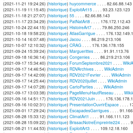
(2021-11-21 19:24:26) (
historique
)
huycommerce
. . . . 82.66.88.143
(2021-11-19 11:15:45) (
historique
)
ExploitArt15
. . . . 93.23.123.123
(2021-11-18 21:27:07) (
historique
)
55
. . . . 82.66.88.143
(2021-11-17 23:34:29) (
historique
)
PatNatArt8
. . . . 176.172.112.43
(2021-10-24 22:44:15) (
historique
)
HistoireArt7
. . . . 79.86.250.246
(2021-10-18 19:58:23) (
historique
)
AtlasGarrigue
. . . . 176.132.149.
(2021-10-14 16:07:48) (
historique
)
Jacou
. . . . 86.219.213.106
(2021-10-07 12:10:32) (
historique
)
CRAG
. . . . 176.136.178.155
(2021-09-24 15:39:24) (
historique
)
Marguerittes
. . . . 91.91.113.76
(2021-09-18 16:36:14) (
historique
)
Congenies
. . . . 86.219.213.106
(2021-09-17 15:34:40) (
historique
)
ForumSeptembre2021
. . . .
Wiki
(2021-09-17 14:46:54) (
historique
)
RDVArchives
. . . .
WikiAdmin
(2021-09-17 14:42:09) (
historique
)
RDV2021Fevrier
. . . .
WikiAdmin
(2021-09-17 14:25:44) (
historique
)
RDV2020juillet
. . . .
WikiAdmin
(2021-09-17 14:07:28) (
historique
)
CartoParties
. . . .
WikiAdmin
(2021-09-17 13:03:38) (
historique
)
PageMenuHautReseau
. . . .
Wiki
(2021-09-16 14:51:17) (
historique
)
RDV2021Juin
. . . . 176.136.178.
(2021-09-16 10:02:31) (
historique
)
PresentationOuvrirEspace
. . . .
(2021-09-01 17:29:24) (
historique
)
EscapadesGarrigues
. . . . 91.16
(2021-08-28 15:33:12) (
historique
)
ClimatArt1
. . . . 91.166.111.123
(2021-08-28 15:09:22) (
historique
)
BrissacNotreEmpreinte224
. . . .
(2021-08-21 11:44:53) (
historique
)
ExploitArt3
. . . . 109.12.18.160