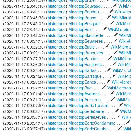
(2020-11-17 23:47:09) (
historique
)
MircotopBrizier
. . . .
WikiMicro
(2020-11-17 23:46:40) (
historique
)
MircotopBouyssou
. . . .
WikiMi
(2020-11-17 23:46:13) (
historique
)
MircotopBoudou
. . . .
WikiMic
(2020-11-17 23:45:38) (
historique
)
MircotopBouas
. . . .
WikiMicro
(2020-11-17 23:45:02) (
historique
)
MircotopBosquet
. . . .
WikiMic
(2020-11-17 23:44:11) (
historique
)
MircotopBois
. . . .
WikiMicrot
(2020-11-17 23:42:59) (
historique
)
MircotopBlacarede
. . . .
WikiM
(2020-11-17 00:34:13) (
historique
)
MircotopBeuvieres
. . . .
WikiMi
(2020-11-17 00:32:36) (
historique
)
MircotopBayle
. . . .
WikiMicro
(2020-11-17 00:29:12) (
historique
)
MircotopBauquiers
. . . .
WikiM
(2020-11-17 00:27:32) (
historique
)
MircotopBaume
. . . .
WikiMicr
(2020-11-17 00:26:30) (
historique
)
MircotopBastieres
. . . .
WikiMi
(2020-11-17 00:25:42) (
historique
)
MircotopBartas
. . . .
WikiMicr
(2020-11-17 00:24:20) (
historique
)
MircotopBarraque
. . . .
WikiMi
(2020-11-17 00:23:34) (
historique
)
MircotopBancs
. . . .
WikiMicro
(2020-11-17 00:22:55) (
historique
)
MircotopBac
. . . .
WikiMicroto
(2020-11-17 00:21:49) (
historique
)
MircotopAvabres
. . . .
WikiMic
(2020-11-17 00:21:02) (
historique
)
MircotopAuzieres
. . . .
WikiMic
(2020-11-17 00:07:57) (
historique
)
MircotopSerieTravers
. . . .
Wik
(2020-11-17 00:02:17) (
historique
)
MircotopSerieSerre
. . . .
WikiM
(2020-11-16 23:56:12) (
historique
)
MircotopSerieDeves
. . . .
Wiki
(2020-11-16 23:54:13) (
historique
)
MircotopSerieCondamine
. . . .
(2020-11-16 23:37:47) (
historique
)
MircotopSerieCombe
. . . .
Wik