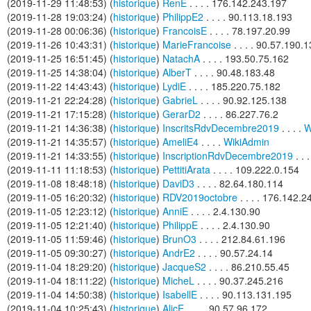
(2019-11-29 11:48:53) (
historique
)
RenE
. . . . 176.142.243.197
(2019-11-28 19:03:24) (
historique
)
PhilippE2
. . . . 90.113.18.193
(2019-11-28 00:06:36) (
historique
)
FrancoisE
. . . . 78.197.20.99
(2019-11-26 10:43:31) (
historique
)
MarieFrancoise
. . . . 90.57.190.
(2019-11-25 16:51:45) (
historique
)
NatachA
. . . . 193.50.75.162
(2019-11-25 14:38:04) (
historique
)
AlberT
. . . . 90.48.183.48
(2019-11-22 14:43:43) (
historique
)
LydiE
. . . . 185.220.75.182
(2019-11-21 22:24:28) (
historique
)
GabrieL
. . . . 90.92.125.138
(2019-11-21 17:15:28) (
historique
)
GerarD2
. . . . 86.227.76.2
(2019-11-21 14:36:38) (
historique
)
InscritsRdvDecembre2019
. . . .
W
(2019-11-21 14:35:57) (
historique
)
AmeliE4
. . . .
WikiAdmin
(2019-11-21 14:33:55) (
historique
)
InscriptionRdvDecembre2019
. . .
(2019-11-11 11:18:53) (
historique
)
PettitiArata
. . . . 109.222.0.154
(2019-11-08 18:48:18) (
historique
)
DaviD3
. . . . 82.64.180.114
(2019-11-05 16:20:32) (
historique
)
RDV2019octobre
. . . . 176.142.
(2019-11-05 12:23:12) (
historique
)
AnniE
. . . . 2.4.130.90
(2019-11-05 12:21:40) (
historique
)
PhilippE
. . . . 2.4.130.90
(2019-11-05 11:59:46) (
historique
)
BrunO3
. . . . 212.84.61.196
(2019-11-05 09:30:27) (
historique
)
AndrE2
. . . . 90.57.24.14
(2019-11-04 18:29:20) (
historique
)
JacqueS2
. . . . 86.210.55.45
(2019-11-04 18:11:22) (
historique
)
MicheL
. . . . 90.37.245.216
(2019-11-04 14:50:38) (
historique
)
IsabellE
. . . . 90.113.131.195
(2019-11-04 10:25:43) (
historique
)
AlicE
. . . . 90.57.96.172