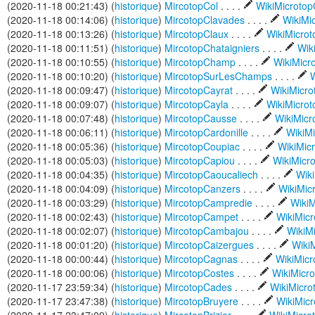
(2020-11-18 00:21:43) (
historique
)
MircotopCol
. . . .
WikiMicroto
(2020-11-18 00:14:06) (
historique
)
MircotopClavades
. . . .
WikiMi
(2020-11-18 00:13:26) (
historique
)
MircotopClaux
. . . .
WikiMicro
(2020-11-18 00:11:51) (
historique
)
MircotopChataigniers
. . . .
Wik
(2020-11-18 00:10:55) (
historique
)
MircotopChamp
. . . .
WikiMicr
(2020-11-18 00:10:20) (
historique
)
MircotopSurLesChamps
. . . .
W
(2020-11-18 00:09:47) (
historique
)
MircotopCayrat
. . . .
WikiMicr
(2020-11-18 00:09:07) (
historique
)
MircotopCayla
. . . .
WikiMicro
(2020-11-18 00:07:48) (
historique
)
MircotopCausse
. . . .
WikiMic
(2020-11-18 00:06:11) (
historique
)
MircotopCardonille
. . . .
WikiM
(2020-11-18 00:05:36) (
historique
)
MircotopCoupiac
. . . .
WikiMic
(2020-11-18 00:05:03) (
historique
)
MircotopCapiou
. . . .
WikiMicr
(2020-11-18 00:04:35) (
historique
)
MircotopCaoucaliech
. . . .
Wiki
(2020-11-18 00:04:09) (
historique
)
MircotopCanzers
. . . .
WikiMic
(2020-11-18 00:03:29) (
historique
)
MircotopCampredie
. . . .
WikiM
(2020-11-18 00:02:43) (
historique
)
MircotopCampet
. . . .
WikiMic
(2020-11-18 00:02:07) (
historique
)
MircotopCambajou
. . . .
WikiM
(2020-11-18 00:01:20) (
historique
)
MircotopCaizergues
. . . .
Wiki
(2020-11-18 00:00:44) (
historique
)
MircotopCagnas
. . . .
WikiMic
(2020-11-18 00:00:06) (
historique
)
MircotopCostes
. . . .
WikiMicr
(2020-11-17 23:59:34) (
historique
)
MircotopCades
. . . .
WikiMicr
(2020-11-17 23:47:38) (
historique
)
MircotopBruyere
. . . .
WikiMic