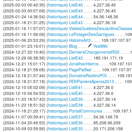
(2025-02-03 00:40:35) (
historique
)
ListE46
. . . . 4.227.36.45
(2025-02-03 00:07:09) (
historique
)
ListE45
. . . . 4.227.36.45
(2025-01-24 14:36:54) (
historique
)
ListE44
. . . . 54.36.148.36
(2025-01-18 21:31:25) (
historique
)
ListE43
. . . . 4.227.36.18
(2025-01-16 11:57:07) (
historique
)
VisitesGuideesDesJardinsClass
(2025-01-16 11:56:09) (
historique
)
LePotagerDesGarrigues
. . . . 1
(2025-01-06 20:53:29) (
historique
)
HistoireArt3
. . . . 109.197.107.97
(2025-01-01 23:16:01) (
historique
)
Blog
. . . .
YesWiki
(2024-12-27 22:10:40) (
historique
)
DerniersChangementsRSS
. . . 
(2024-12-26 06:38:36) (
historique
)
ListE42
. . . . 185.191.171.19
(2024-12-21 15:01:17) (
historique
)
JonathanHeirns
. . . . 109.197.10
(2024-12-18 21:59:08) (
historique
)
PagePatNat
. . . . 109.197.107.97
(2024-12-18 21:57:44) (
historique
)
DomaineRestincPOI
. . . . 109.1
(2024-12-18 21:57:18) (
historique
)
RDVPaniersAperos2013
. . . . 1
(2024-12-10 05:02:09) (
historique
)
ListE41
. . . . 4.227.36.0
(2024-12-10 04:54:53) (
historique
)
ListE40
. . . . 4.227.36.0
(2024-11-23 18:57:43) (
historique
)
ListE39
. . . . 4.227.36.14
(2024-11-23 18:51:32) (
historique
)
ListE38
. . . . 4.227.36.14
(2024-11-18 21:20:17) (
historique
)
PortailCommunes
. . . . 109.197.
(2024-11-07 00:39:41) (
historique
)
ListE37
. . . . 54.36.149.79
(2024-11-04 20:49:53) (
historique
)
ListE36
. . . . 85.208.96.209
(2024-10-09 03:59:56) (
historique
)
ListE35
. . . . 20.171.206.158