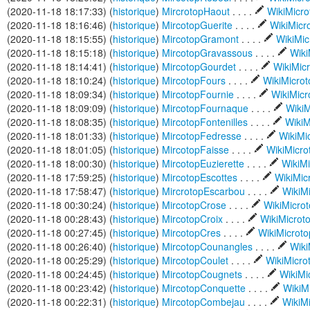
(2020-11-18 18:17:33) (
historique
)
MircrotopHaout
. . . .
WikiMicr
(2020-11-18 18:16:46) (
historique
)
MircotopGuerite
. . . .
WikiMicr
(2020-11-18 18:15:55) (
historique
)
MircotopGramont
. . . .
WikiMi
(2020-11-18 18:15:18) (
historique
)
MircotopGravassous
. . . .
Wiki
(2020-11-18 18:14:41) (
historique
)
MircotopGourdet
. . . .
WikiMic
(2020-11-18 18:10:24) (
historique
)
MircotopFours
. . . .
WikiMicro
(2020-11-18 18:09:34) (
historique
)
MircotopFournie
. . . .
WikiMic
(2020-11-18 18:09:09) (
historique
)
MircotopFournaque
. . . .
WikiM
(2020-11-18 18:08:35) (
historique
)
MircotopFontenilles
. . . .
WikiM
(2020-11-18 18:01:33) (
historique
)
MircotopFedresse
. . . .
WikiMi
(2020-11-18 18:01:05) (
historique
)
MircotopFaisse
. . . .
WikiMicr
(2020-11-18 18:00:30) (
historique
)
MircotopEuzierette
. . . .
WikiM
(2020-11-18 17:59:25) (
historique
)
MircotopEscottes
. . . .
WikiMic
(2020-11-18 17:58:47) (
historique
)
MircrotopEscarbou
. . . .
WikiM
(2020-11-18 00:30:24) (
historique
)
MircotopCrose
. . . .
WikiMicro
(2020-11-18 00:28:43) (
historique
)
MircotopCroix
. . . .
WikiMicro
(2020-11-18 00:27:45) (
historique
)
MircotopCres
. . . .
WikiMicrot
(2020-11-18 00:26:40) (
historique
)
MircotopCounangles
. . . .
Wiki
(2020-11-18 00:25:29) (
historique
)
MircotopCoulet
. . . .
WikiMicr
(2020-11-18 00:24:45) (
historique
)
MircotopCougnets
. . . .
WikiMi
(2020-11-18 00:23:42) (
historique
)
MircotopConquette
. . . .
WikiM
(2020-11-18 00:22:31) (
historique
)
MircotopCombejau
. . . .
WikiM