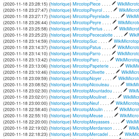
(2020-11-18 23:28:15) (
historique
)
MircotopPiece
. . . .
WikiMicro
(2020-11-18 23:27:47) (
historique
)
MircotopPeyrol
. . . .
WikiMicro
(2020-11-18 23:27:17) (
historique
)
MircotopPeyrelade
. . . .
WikiM
(2020-11-18 23:26:44) (
historique
)
MircotopPeyre
. . . .
WikiMicro
(2020-11-18 23:25:58) (
historique
)
MircotopPertus
. . . .
WikiMicr
(2020-11-18 23:25:23) (
historique
)
MircotopPececalotte
. . . .
Wiki
(2020-11-18 23:14:59) (
historique
)
MircotopSuc
. . . .
WikiMicroto
(2020-11-18 23:14:37) (
historique
)
MircotopPatus
. . . .
WikiMicro
(2020-11-18 23:14:10) (
historique
)
MircotopParro
. . . .
WikiMicro
(2020-11-18 23:13:42) (
historique
)
MircotopParc
. . . .
WikiMicrot
(2020-11-18 23:13:06) (
historique
)
MircotopPapeterie
. . . .
WikiMi
(2020-11-18 23:10:46) (
historique
)
MircotopOlivette
. . . .
WikiMic
(2020-11-18 23:09:59) (
historique
)
MircotopNoyer
. . . .
WikiMicro
(2020-11-18 23:08:52) (
historique
)
MircotopNicouleau
. . . .
WikiMi
(2020-11-18 23:02:30) (
historique
)
MircotopMountadou
. . . .
Wiki
(2020-11-18 23:02:01) (
historique
)
MircotopMoulinet
. . . .
WikiMic
(2020-11-18 23:00:00) (
historique
)
MircotopNeuf
. . . .
WikiMicrot
(2020-11-18 22:58:40) (
historique
)
MircotopMoulin
. . . .
WikiMicr
(2020-11-18 22:55:10) (
historique
)
MicrotopMeuse
. . . .
WikiMicr
(2020-11-18 22:20:00) (
historique
)
MicrotopMeyasses
. . . .
WikiM
(2020-11-18 22:19:02) (
historique
)
MicrotopMerdanson
. . . .
Wiki
(2020-11-18 22:18:23) (
historique
)
MircotopMercadel
. . . .
WikiMi