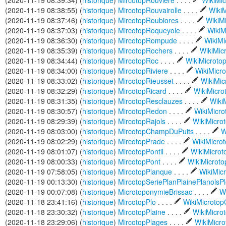
(2020-11-19 08:39:34) (
historique
)
MircotopRouviere
. . . .
WikiMi
(2020-11-19 08:38:55) (
historique
)
MircotopRouvairolle
. . . .
Wiki
(2020-11-19 08:37:46) (
historique
)
MircotopRoubiores
. . . .
WikiM
(2020-11-19 08:37:03) (
historique
)
MircotopRoqueyole
. . . .
WikiM
(2020-11-19 08:36:30) (
historique
)
MircotopRompude
. . . .
WikiMi
(2020-11-19 08:35:39) (
historique
)
MircotopRochers
. . . .
WikiMic
(2020-11-19 08:34:44) (
historique
)
MircotopRoc
. . . .
WikiMicrot
(2020-11-19 08:34:00) (
historique
)
MircotopRiviere
. . . .
WikiMicr
(2020-11-19 08:33:02) (
historique
)
MircotopRieusset
. . . .
WikiMic
(2020-11-19 08:32:29) (
historique
)
MircotopRicard
. . . .
WikiMicr
(2020-11-19 08:31:35) (
historique
)
MircotopResclauzes
. . . .
Wiki
(2020-11-19 08:30:57) (
historique
)
MircotopRedon
. . . .
WikiMicr
(2020-11-19 08:29:39) (
historique
)
MircotopRajols
. . . .
WikiMicro
(2020-11-19 08:03:00) (
historique
)
MircotopChampDuPuits
. . . .
W
(2020-11-19 08:02:29) (
historique
)
MircotopPrade
. . . .
WikiMicro
(2020-11-19 08:01:07) (
historique
)
MircotopPontil
. . . .
WikiMicro
(2020-11-19 08:00:33) (
historique
)
MircotopPont
. . . .
WikiMicrot
(2020-11-19 07:58:05) (
historique
)
MircotopPlanque
. . . .
WikiMic
(2020-11-19 00:13:30) (
historique
)
MircotopSeriePlanPlainePlanolsP
(2020-11-19 00:07:08) (
historique
)
MicrotoponymieBrissac
. . . .
Wi
(2020-11-18 23:41:16) (
historique
)
MircotopPlo
. . . .
WikiMicroto
(2020-11-18 23:30:32) (
historique
)
MircotopPlaine
. . . .
WikiMicro
(2020-11-18 23:29:06) (
historique
)
MircotopPlages
. . . .
WikiMicr