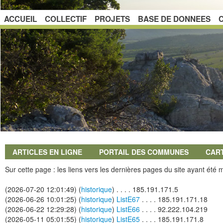
ACCUEIL
COLLECTIF
PROJETS
BASE DE DONNEES
ARTICLES EN LIGNE
PORTAIL DES COMMUNES
CAR
Sur cette page : les liens vers les dernières pages du site ayant été 
(2026-07-20 12:01:49) (
historique
)
. . . . 185.191.171.5
(2026-06-26 10:01:25) (
historique
)
ListE67
. . . . 185.191.171.18
(2026-06-22 12:29:28) (
historique
)
ListE66
. . . . 92.222.104.219
(2026-05-11 05:01:55) (
historique
)
ListE65
. . . . 185.191.171.8