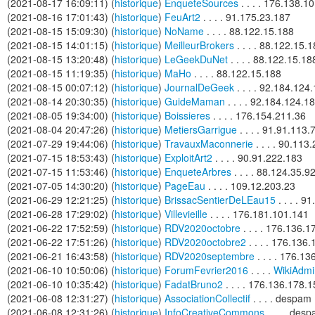
(2021-08-17 16:09:11) (
historique
)
EnqueteSources
. . . . 176.138.1
(2021-08-16 17:01:43) (
historique
)
FeuArt2
. . . . 91.175.23.187
(2021-08-15 15:09:30) (
historique
)
NoName
. . . . 88.122.15.188
(2021-08-15 14:01:15) (
historique
)
MeilleurBrokers
. . . . 88.122.15.
(2021-08-15 13:20:48) (
historique
)
LeGeekDuNet
. . . . 88.122.15.18
(2021-08-15 11:19:35) (
historique
)
MaHo
. . . . 88.122.15.188
(2021-08-15 00:07:12) (
historique
)
JournalDeGeek
. . . . 92.184.124
(2021-08-14 20:30:35) (
historique
)
GuideMaman
. . . . 92.184.124.1
(2021-08-05 19:34:00) (
historique
)
Boissieres
. . . . 176.154.211.36
(2021-08-04 20:47:26) (
historique
)
MetiersGarrigue
. . . . 91.91.113.
(2021-07-29 19:44:06) (
historique
)
TravauxMaconnerie
. . . . 90.113
(2021-07-15 18:53:43) (
historique
)
ExploitArt2
. . . . 90.91.222.183
(2021-07-15 11:53:46) (
historique
)
EnqueteArbres
. . . . 88.124.35.9
(2021-07-05 14:30:20) (
historique
)
PageEau
. . . . 109.12.203.23
(2021-06-29 12:21:25) (
historique
)
BrissacSentierDeLEau15
. . . . 9
(2021-06-28 17:29:02) (
historique
)
Villevieille
. . . . 176.181.101.141
(2021-06-22 17:52:59) (
historique
)
RDV2020octobre
. . . . 176.136.
(2021-06-22 17:51:26) (
historique
)
RDV2020octobre2
. . . . 176.136
(2021-06-21 16:43:58) (
historique
)
RDV2020septembre
. . . . 176.1
(2021-06-10 10:50:06) (
historique
)
ForumFevrier2016
. . . .
WikiAdmi
(2021-06-10 10:35:42) (
historique
)
FadatBruno2
. . . . 176.136.178.
(2021-06-08 12:31:27) (
historique
)
AssociationCollectif
. . . . despam
(2021-06-08 12:31:26) (
historique
)
InfoCreativeCommons
. . . . des