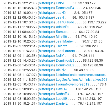
(2019-12-12 12:12:39) (
historique
)
ChloE
. . . . 93.23.198.172
(2019-12-12 10:35:46) (
historique
)
DominiquE4
. . . . 2.4.158.246
(2019-12-12 10:02:14) (
historique
)
JeaN2
. . . . 2.4.125.167
(2019-12-12 08:45:10) (
historique
)
JeaN
. . . . 86.193.16.197
(2019-12-11 18:13:18) (
historique
)
JeanClaude
. . . . 86.193.173.222
(2019-12-11 11:00:27) (
historique
)
AdelinE2
. . . . 46.218.119.242
(2019-12-11 08:44:00) (
historique
)
SamueL
. . . . 164.177.20.24
(2019-12-10 16:15:12) (
historique
)
MireillE
. . . . 91.174.110.10
(2019-12-10 10:25:05) (
historique
)
JeanMarie4
. . . . 90.51.121.85
(2019-12-09 19:28:51) (
historique
)
ThierrY
. . . . 90.28.136.223
(2019-12-09 11:46:03) (
historique
)
JeanLaurent
. . . . 79.91.153.94
(2019-12-09 11:03:58) (
historique
)
NellY
. . . . 91.174.98.144
(2019-12-08 14:43:20) (
historique
)
DominiquE3
. . . . 88.123.88.30
(2019-12-08 14:43:01) (
historique
)
DominiquE2
. . . . 88.123.88.30
(2019-12-06 12:55:41) (
historique
)
AlaiN2
. . . . 90.48.183.62
(2019-12-05 11:37:07) (
historique
)
ListeImplicationcentreressources
.
(2019-12-05 11:18:57) (
historique
)
LogDesActionsAdministratives20
(2019-12-05 10:43:17) (
historique
)
ForumNovembre2019
. . . . 176
(2019-12-05 10:08:53) (
historique
)
DaviD4
. . . . 176.142.243.197
(2019-12-05 10:08:21) (
historique
)
NadinE3
. . . . 176.142.243.197
(2019-12-03 15:02:59) (
historique
)
LucettE
. . . . 176.142.243.197
(2019-11-30 18:24:31) (
historique
)
DanielE
. . . . 176.142.243.197