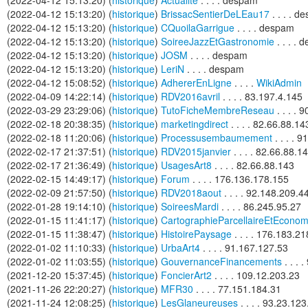
(2022-04-12 15:13:20) (
historique
)
Actualite
. . . . despam
(2022-04-12 15:13:20) (
historique
)
BrissacSentierDeLEau17
. . . . d
(2022-04-12 15:13:20) (
historique
)
CQuoilaGarrigue
. . . . despam
(2022-04-12 15:13:20) (
historique
)
SoireeJazzEtGastronomie
. . . .
(2022-04-12 15:13:20) (
historique
)
JOSM
. . . . despam
(2022-04-12 15:13:20) (
historique
)
LeriN
. . . . despam
(2022-04-12 15:08:52) (
historique
)
AdhererEnLigne
. . . .
WikiAdmin
(2022-04-09 14:22:14) (
historique
)
RDV2016avril
. . . . 83.197.4.145
(2022-03-29 23:29:06) (
historique
)
TutoFicheMembreReseau
. . . . 
(2022-02-18 20:38:35) (
historique
)
marketingdirect
. . . . 82.66.88.14
(2022-02-18 11:20:06) (
historique
)
Processusembaumement
. . . . 
(2022-02-17 21:37:51) (
historique
)
RDV2015janvier
. . . . 82.66.88.1
(2022-02-17 21:36:49) (
historique
)
UsagesArt8
. . . . 82.66.88.143
(2022-02-15 14:49:17) (
historique
)
Forum
. . . . 176.136.178.155
(2022-02-09 21:57:50) (
historique
)
RDV2018aout
. . . . 92.148.209.4
(2022-01-28 19:14:10) (
historique
)
SoireesMardi
. . . . 86.245.95.27
(2022-01-15 11:41:17) (
historique
)
CartographieParcellaireEtEcono
(2022-01-15 11:38:47) (
historique
)
HistoirePaysage
. . . . 176.183.2
(2022-01-02 11:10:33) (
historique
)
UrbaArt4
. . . . 91.167.127.53
(2022-01-02 11:03:55) (
historique
)
GouvernanceFinancements
. . . 
(2021-12-20 15:37:45) (
historique
)
FoncierArt2
. . . . 109.12.203.23
(2021-11-26 22:20:27) (
historique
)
MFR30
. . . . 77.151.184.31
(2021-11-24 12:08:25) (
historique
)
LesGlaneureuses
. . . . 93.23.12