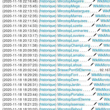
(2020-11-18 22:16:48) (
historique
)
MircotopMegeire
. . . .
WikiMic
(2020-11-18 22:15:45) (
historique
)
MircotopMege
. . . .
WikiMicro
(2020-11-18 22:13:10) (
historique
)
MircotopMastargues
. . . .
Wiki
(2020-11-18 22:12:35) (
historique
)
MircotopMarres
. . . .
WikiMicr
(2020-11-18 22:11:54) (
historique
)
MircotopMarquises
. . . .
WikiM
(2020-11-18 20:14:33) (
historique
)
MircotopLuzette
. . . .
WikiMicr
(2020-11-18 20:13:54) (
historique
)
MircotopLuminaries
. . . .
WikiM
(2020-11-18 20:13:17) (
historique
)
MircotopLouviere
. . . .
WikiMic
(2020-11-18 20:12:12) (
historique
)
MircotopLoun
. . . .
WikiMicrot
(2020-11-18 20:11:38) (
historique
)
MircotopChampLong
. . . .
Wiki
(2020-11-18 20:09:58) (
historique
)
MircotopLirou
. . . .
WikiMicrot
(2020-11-18 20:09:12) (
historique
)
MircotopLamalou
. . . .
WikiMic
(2020-11-18 20:08:34) (
historique
)
MircotopLage
. . . .
WikiMicrot
(2020-11-18 20:07:23) (
historique
)
MircotopLafous
. . . .
WikiMicr
(2020-11-18 20:02:04) (
historique
)
BrissacPontStEtienne
. . . . 92.1
(2020-11-18 18:29:29) (
historique
)
MircotopFont
. . . .
WikiMicrot
(2020-11-18 18:28:58) (
historique
)
MircotopDere
. . . .
WikiMicrot
(2020-11-18 18:26:31) (
historique
)
MircotopJardin
. . . .
WikiMicro
(2020-11-18 18:25:09) (
historique
)
MircotopJacqou
. . . .
WikiMicr
(2020-11-18 18:23:44) (
historique
)
MircotopPortales
. . . .
WikiMic
(2020-11-18 18:22:23) (
historique
)
MircotopSaintEtienne
. . . .
Wik
(2020-11-18 18:21:23) (
historique
)
MircotopIssensac
. . . .
WikiMi
(2020-11-18 18:20:02) (
historique
)
MircotopReboul
. . . .
WikiMicr