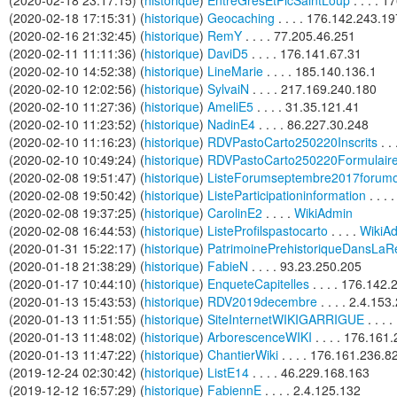
(2020-02-18 23:17:15) (
historique
)
EntreGresEtPicSaintLoup
. . . . 
(2020-02-18 17:15:31) (
historique
)
Geocaching
. . . . 176.142.243.19
(2020-02-16 21:32:45) (
historique
)
RemY
. . . . 77.205.46.251
(2020-02-11 11:11:36) (
historique
)
DaviD5
. . . . 176.141.67.31
(2020-02-10 14:52:38) (
historique
)
LineMarie
. . . . 185.140.136.1
(2020-02-10 12:02:56) (
historique
)
SylvaiN
. . . . 217.169.240.180
(2020-02-10 11:27:36) (
historique
)
AmeliE5
. . . . 31.35.121.41
(2020-02-10 11:23:52) (
historique
)
NadinE4
. . . . 86.227.30.248
(2020-02-10 11:16:23) (
historique
)
RDVPastoCarto250220Inscrits
. .
(2020-02-10 10:49:24) (
historique
)
RDVPastoCarto250220Formulair
(2020-02-08 19:51:47) (
historique
)
ListeForumseptembre2017forumo
(2020-02-08 19:50:42) (
historique
)
ListeParticipationinformation
. . . 
(2020-02-08 19:37:25) (
historique
)
CarolinE2
. . . .
WikiAdmin
(2020-02-08 16:44:53) (
historique
)
ListeProfilspastocarto
. . . .
WikiA
(2020-01-31 15:22:17) (
historique
)
PatrimoinePrehistoriqueDansLaR
(2020-01-18 21:38:29) (
historique
)
FabieN
. . . . 93.23.250.205
(2020-01-17 10:44:10) (
historique
)
EnqueteCapitelles
. . . . 176.142
(2020-01-13 15:43:53) (
historique
)
RDV2019decembre
. . . . 2.4.153
(2020-01-13 11:51:55) (
historique
)
SiteInternetWIKIGARRIGUE
. . .
(2020-01-13 11:48:02) (
historique
)
ArborescenceWIKI
. . . . 176.161
(2020-01-13 11:47:22) (
historique
)
ChantierWiki
. . . . 176.161.236.8
(2019-12-24 02:30:42) (
historique
)
ListE14
. . . . 46.229.168.163
(2019-12-12 16:57:29) (
historique
)
FabiennE
. . . . 2.4.125.132