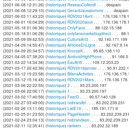
(2021-06-08 12:31:26) (
historique
)
ReseauCollectif
. . . . despam
(2021-06-08 12:29:10) (
historique
)
GerardJaussiomme
. . . . despam
(2021-06-03 11:43:23) (
historique
)
RDV2021Avril
. . . . 176.136.178.
(2021-06-01 16:04:29) (
historique
)
RDV2020aout
. . . . 176.136.178.
(2021-05-18 01:06:36) (
historique
)
OnlyFans
. . . . 88.122.15.188
(2021-05-18 01:06:28) (
historique
)
onlyfansmarketingdirect
. . . . 88
(2021-05-09 09:42:53) (
historique
)
CultureArt3
. . . . 92.140.171.199
(2021-04-29 14:50:47) (
historique
)
ArticlesEnLigne
. . . . 92.167.9.14
(2021-04-09 20:34:57) (
historique
)
KnoryeK
. . . . 95.65.138.110
(2021-04-05 07:38:20) (
historique
)
AndroidHighPhone
. . . . 91.166.
(2021-03-22 14:34:36) (
historique
)
EauArt5
. . . . 109.12.203.23
(2021-03-17 20:42:36) (
historique
)
RDV2016janvier
. . . . 90.91.222.
(2021-03-12 15:23:58) (
historique
)
BilansActivites
. . . . 176.136.178
(2021-03-12 15:16:45) (
historique
)
RDV2021Mars
. . . . 176.136.178
(2021-03-06 22:22:55) (
historique
)
2
. . . . 93.23.200.197
(2021-03-06 22:06:17) (
historique
)
1
. . . . 93.23.200.197
(2021-03-02 17:40:59) (
historique
)
FeerD
. . . . 90.57.140.128
(2021-02-27 03:49:00) (
historique
)
nobrandbl
. . . . 83.202.239.231
(2021-02-26 13:11:06) (
historique
)
ListE19
. . . . 185.191.171.9
(2021-02-25 01:23:50) (
historique
)
PageHeader
. . . . 83.202.239.23
(2021-02-24 23:04:13) (
historique
)
nobrandseo
. . . . 83.202.239.231
(2021-02-11 12:35:41) (
historique
)
rankerx
. . . . 83.202.32.189