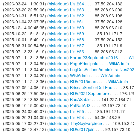
(2026-03-24 11:30:31) (
historique
)
ListE64
. . . . 37.59.204.132
(2026-03-20 22:59:06) (
historique
)
ListE63
. . . . 85.208.96.200
(2026-01-31 15:51:03) (
historique
)
ListE62
. . . . 85.208.96.198
(2026-01-04 23:07:35) (
historique
)
ListE61
. . . . 37.59.204.128
(2025-12-14 00:45:35) (
historique
)
ListE60
. . . . 85.208.96.210
(2025-10-22 15:18:18) (
historique
)
ListE59
. . . . 185.191.171.7
(2025-10-01 15:49:10) (
historique
)
ListE58
. . . . 37.59.204.152
(2025-08-31 00:54:56) (
historique
)
ListE57
. . . . 185.191.171.9
(2025-07-13 23:16:19) (
historique
)
ListE56
. . . . 85.208.96.212
(2025-07-11 13:13:56) (
historique
)
Forum23Septembre2016
. . . .
Wi
(2025-07-11 13:04:59) (
historique
)
PagePrincipale
. . . .
WikiAdmin
(2025-07-11 13:04:40) (
historique
)
LogDesActionsAdministratives20
(2025-07-11 13:04:29) (
historique
)
WikiAdmin
. . . .
WikiAdmin
(2025-07-11 12:18:36) (
historique
)
RDV2015mars
. . . .
WikiAdmin
(2025-07-05 14:06:15) (
historique
)
BrissacSentierDeLEau
. . . . 88.
(2025-06-25 17:50:36) (
historique
)
RDV2021Septembre
. . . . 176.1
(2025-06-18 13:53:55) (
historique
)
BacASable
. . . . 141.227.164.71
(2025-06-10 15:00:42) (
historique
)
PatNatArt3
. . . . 92.157.73.10
(2025-05-24 02:40:07) (
historique
)
ListE55
. . . . 185.191.171.17
(2025-05-20 21:04:05) (
historique
)
ListE54
. . . . 54.36.148.29
(2025-05-17 02:27:37) (
historique
)
TinySpyEarpiece
. . . . 109.15.3.
(2025-05-06 13:47:13) (
historique
)
RDV2017juin
. . . . 92.157.73.10