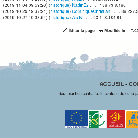
(2019-11-04 09:59:26) (
historique
)
NadinE2
. . . . 188.73.8.160
(2019-10-29 19:37:24) (
historique
)
DominiqueChristian
. . . . 86.227
(2019-10-27 10:33:54) (
historique
)
AlaiN
. . . . 90.113.184.81
Éditer la page
Modifiée le : 17.0
ACCUEIL
-
CO
Sauf mention contraire, le contenu de cette 